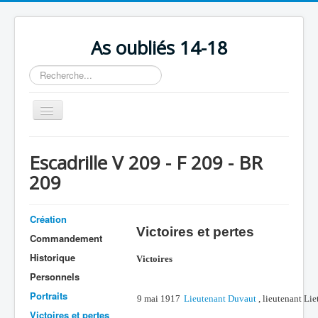
As oubliés 14-18
Rechercher
Basculer
la
navigation
Accueil
Escadrille V 209 - F 209 - BR
Chronologie
209
Escadrilles
Organisation
Création
Victoires et pertes
Commandement
Avions
Historique
Victoires
Personnels
Personnels
Formation
Portraits
9 mai 1917
Lieutenant Duvaut
, lieutenant Lie
Doctrines
Victoires et pertes