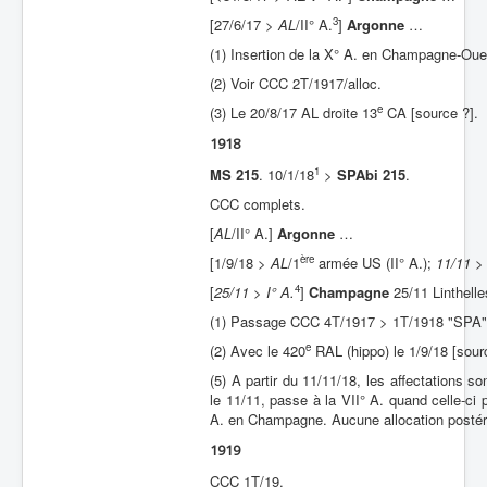
3
[27/6/17 >
AL
/II° A.
]
Argonne
…
(1) Insertion de la X° A. en Champagne-Oues
(2) Voir CCC 2T/1917/alloc.
e
(3) Le 20/8/17 AL droite 13
CA [source ?].
1918
1
MS 215
. 10/1/18
>
SPAbi 215
.
CCC complets.
[
AL
/II° A.]
Argonne
…
ère
[1/9/18 >
AL
/1
armée US (II° A.);
11/11 > 
4
[
25/11 > I° A.
]
Champagne
25/11 Linthelle
(1) Passage CCC 4T/1917 > 1T/1918 "SPA"
e
(2) Avec le 420
RAL (hippo) le 1/9/18 [sou
(5) A partir du 11/11/18, les affectations so
le 11/11, passe à la VII° A. quand celle-ci
A. en Champagne. Aucune allocation postér
1919
CCC 1T/19.