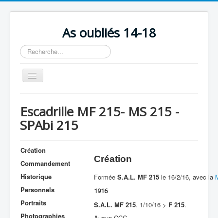
As oubliés 14-18
Rechercher
Basculer
la
navigation
Accueil
Escadrille MF 215- MS 215 -
Chronologie
SPAbi 215
Escadrilles
Organisation
Création
Création
Commandement
Avions
Historique
Formée
S.A.L. MF 215
le 16/2/16, avec la
Personnels
Personnels
1916
Formation
Portraits
S.A.L. MF 215
. 1/10/16 >
F 215
.
Doctrines
Photographies
Aucun CCC.