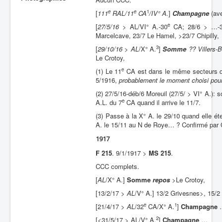
e
e
1
[
111
RAL/11
CA
/IV° A.
]
Champagne
(av
Batailles
e
[
27/5/16 >
AL/VI° A.-30
CA; 28/6 > …-
Les As
Marcelcave, 23/7 Le Hamel, >23/7 Chipilly,
Cahiers des As
3
[
29/10/16
>
AL
/X° A.
]
Somme
?? Villers-B
Le Crotoy,
e
(1) Le 11
CA est dans le même secteurs que
5/1916,
probablement le moment choisi pou
(2) 27/5/16-déb/6 Moreuil (27/5/ > VI° A.): 
e
A.L. du 7
CA quand il arrive le 11/7.
(3) Passe à la X° A. le 29/10 quand elle éten
A. le 15/11 au N de Roye… ? Confirmé par 
1917
F 215
. 9/1/1917 >
MS 215
.
CCC complets.
[
AL
/X° A.]
Somme
repos
>
Le Crotoy,
[13/2/17 >
AL
/V° A.] 13/2 Grivesnes>, 15/2
e
1
[21/4/17 >
AL
/32
CA/X° A.
]
Champagne
2
[<31/5/17 > AL/V° A.
]
Champagne
…