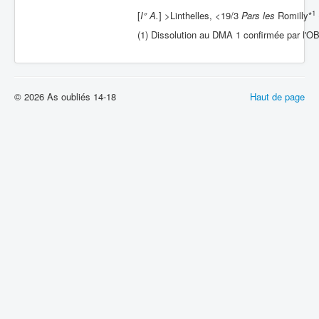
1
[
I° A.
] >Linthelles, <19/3
Pars les
Romilly*
(1) Dissolution au DMA 1 confirmée par l'O
© 2026 As oubliés 14-18
Haut de page