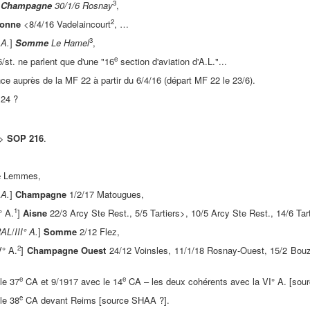
3
]
Champagne
30/1/6 Rosnay
,
2
onne
<8/4/16 Vadelaincourt
, …
3
 A.
]
Somme
Le Hamel
,
e
/st. ne parlent que d'une "16
section d'aviation d'A.L."...
ce auprès de la MF 22 à partir du 6/4/16 (départ MF 22 le 23/6).
 24 ?
 >
SOP 216
.
e
Lemmes,
 A.
]
Champagne
1/2/17 Matougues,
1
° A.
]
Aisne
22/3 Arcy Ste Rest., 5/5 Tartiers>, 10/5 Arcy Ste Rest., 14/6 Tart
AL
/
III° A.
]
Somme
2/12 Flez,
2
V° A.
]
Champagne Ouest
24/12 Voinsles, 11/1/18 Rosnay-Ouest, 15/2 Bouz
e
e
le 37
CA et 9/1917 avec le 14
CA – les deux cohérents avec la VI° A. [sou
e
le 38
CA devant Reims [source SHAA ?].