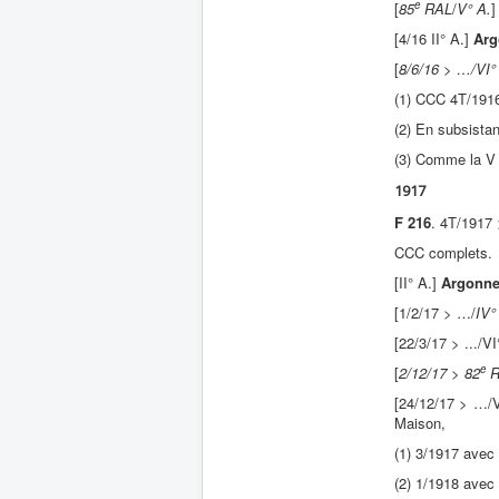
e
[
85
RAL
/
V° A.
[4/16 II° A.]
Arg
[
8/6/16
> …/VI°
(1) CCC 4T/1916
(2) En subsistan
(3) Comme la V
1917
F 216
. 4T/1917
CCC complets.
[II° A.]
Argonn
[1/2/17 > …/
IV°
[22/3/17 > .../VI
e
[
2/12/17
>
82
R
[24/12/17 > …/
Maison,
(1) 3/1917 avec 
(2) 1/1918 avec 