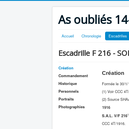
As oubliés 14
Accueil
Chronologie
Escadrilles
Escadrille F 216 - S
Création
Création
Commandement
Historique
Formée le 30/1/
Personnels
(1) Voir CCC 4T/
Portraits
(2) Source SHA
Photographies
1916
1
S.A.L. V/F 216
CCC 4T/1916.