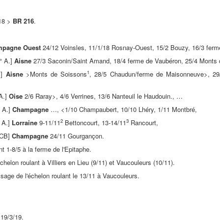
/18 >
BR 216
.
pagne Ouest
24/12 Voinsles, 11/1/18 Rosnay-Ouest, 15/2 Bouzy, 16/3 ferm
° A.]
Aisne
27/3 Saconin/Saint Amand, 18/4 ferme de Vaubéron, 25/4 Monts 
1
.]
Aisne
>Monts de Soissons
, 28/5 Chaudun/ferme de Maisonneuve>, 2
A.]
Oise
2/6 Raray>, 4/6 Verrines, 13/6 Nanteuil le Haudouin., …
 A.]
Champagne
…, <1/10 Champaubert, 10/10 Lhéry, 1/11 Montbré,
2
3
° A.]
Lorraine
9-11/11
Bettoncourt, 13-14/11
Rancourt,
ACB]
Champagne
24/11 Gourgançon.
 1-8/5 à la ferme de l'Epitaphe.
échelon roulant à Villiers en Lieu (9/11) et Vaucouleurs (10/11).
sage de l'échelon roulant le 13/11 à Vaucouleurs.
19/3/19.