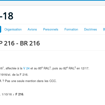
-18
Organisation
Avions
Personnels
Formation
Doctrines
B
OP 216 - BR 216
1
e
2
e
2
16
, affectée à la
V 24
et au 85
RAL
, puis au 82
RAL
en 12/17.
1916/st. de la F 216.
A ? Pas une seule mention dans les CCC.
. 1/10/16 >
F 216
.