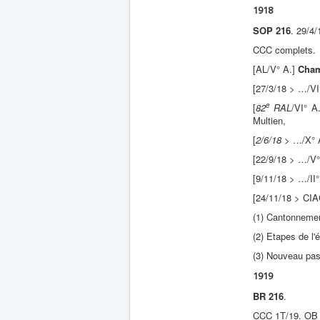
1918
SOP 216
. 29/4
CCC complets.
[AL/V° A.]
Cham
[27/3/18 > …/VI
e
[
82
RAL
/VI° A
Multien,
[
2/6/18
> …/X° 
[22/9/18 > …/V°
[9/11/18 > …/II
[24/11/18 > CI
(1) Cantonnement
(2) Etapes de l'
(3) Nouveau pas
1919
BR 216
.
CCC 1T/19. OB 