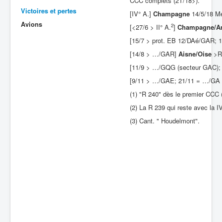
CCC complets (2T/18>).
Victoires et pertes
[IV° A.]
Champagne
14/5/18 Me
Batailles
Avions
2
[<27/6 > II° A.
]
Champagne/A
Les As
[15/7 > prot. EB 12/DAé/GAR;
Cahiers des As
[14/8 > …/GAR]
Aisne/Oise
>R
[11/9 > …/GQG (secteur GAC)
[9/11 > …/GAE; 21/11 = …/GA C
(1) "R 240" dès le premier CCC 
(2) La R 239 qui reste avec la I
(3) Cant. " Houdelmont".