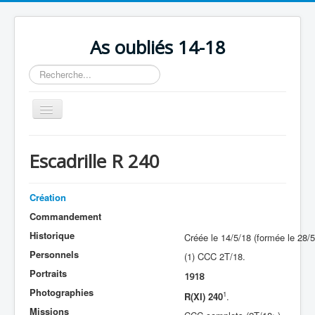
As oubliés 14-18
Rechercher
Basculer
la
navigation
Accueil
Escadrille R 240
Chronologie
Escadrilles
Création
Organisation
Commandement
Historique
Créée le 14/5/18 (formée le 28/5
Avions
Personnels
(1) CCC 2T/18.
Personnels
Portraits
1918
Formation
Photographies
1
R(XI) 240
.
Missions
Doctrines