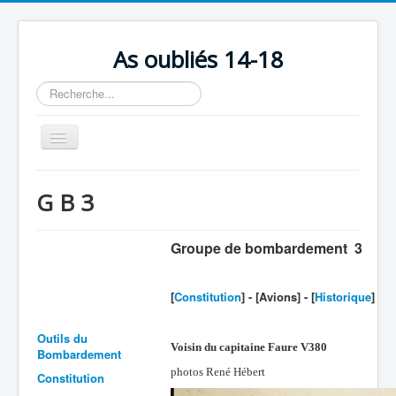
As oubliés 14-18
Rechercher
Basculer
la
navigation
Accueil
G B 3
Chronologie
Escadrilles
Groupe de bombardement 3
Organisation
[
Constitution
] - [Avions] - [
Historique
]
Avions
Personnels
Outils du
Voisin du capitaine Faure V380
Bombardement
Formation
photos René Hébert
Constitution
Doctrines