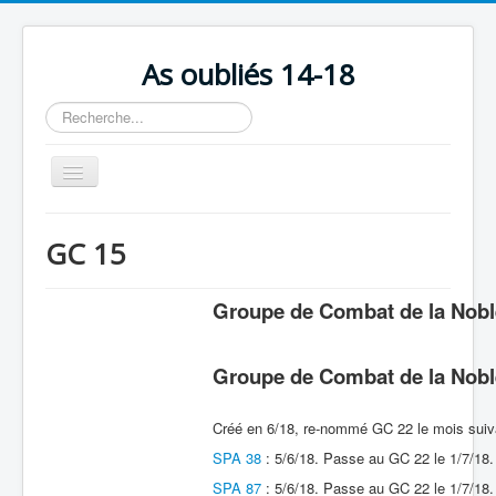
As oubliés 14-18
Rechercher
Basculer
la
navigation
Accueil
GC 15
Chronologie
Escadrilles
Groupe de Combat de la Nobl
Organisation
Groupe de Combat de la Nobl
Avions
Personnels
Créé en 6/18, re-nommé GC 22 le mois suiv
Formation
SPA 38
: 5/6/18. Passe au GC 22 le 1/7/18.
SPA 87
: 5/6/18. Passe au GC 22 le 1/7/18.
Doctrines