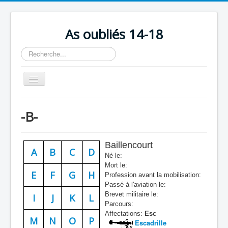
As oubliés 14-18
Rechercher
Basculer
la
navigation
Accueil
-B-
Chronologie
Escadrilles
Baillencourt
A
B
C
D
Organisation
Né le:
Mort le:
Avions
E
F
G
H
Profession avant la mobilisation:
Passé à l'aviation le:
Personnels
Brevet militaire le:
I
J
K
L
Parcours:
Formation
Affectations:
Esc
M
N
O
P
Escadrille
Doctrines