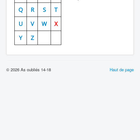
Batailles
Q
R
S
T
Les As
U
V
W
X
Cahiers des As
Y
Z
© 2026 As oubliés 14-18
Haut de page