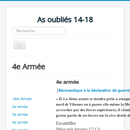
As oubliés 14-18
Rechercher
Basculer
la
navigation
Accueil
4e Armée
Chronologie
Escadrilles
4e armée
Organisation
[
Aéronautique à la déclaration de guerre
1ère Armée
Avions
« D. La 4ème armée se tiendra prête à attaqu
nord de Vilosnes ou à passer elle-même la Meu
2e armée
Personnels
accrocher par des forces supérieures; il viend
3e armée
grosse partie de ses forces sur la rive droite 
Formation
4e armée
Escadrilles
Doctrines
Début août Argonne 17° CA
5e armée