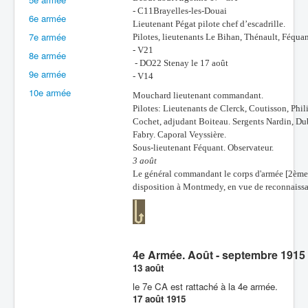
- C11Brayelles-les-Douai
6e armée
Batailles
Lieutenant Pégat pilote chef d’escadrille.
7e armée
Pilotes, lieutenants Le Bihan, Thénault, Féquan
Les As
- V21
8e armée
- DO22 Stenay le 17 août
Cahiers des As
9e armée
- V14
10e armée
Mouchard lieutenant commandant.
Pilotes: Lieutenants de Clerck, Coutisson, Phil
Cochet, adjudant Boiteau. Sergents Nardin, Dub
Fabry. Caporal Veyssière.
Sous-lieutenant Féquant. Observateur.
3 août
Le général commandant le corps d'armée [2ème 
disposition à Montmedy, en vue de reconnaissa
4e Armée. Août - septembre 1915
13 août
le 7e CA est rattaché à la 4e armée.
17 août 1915