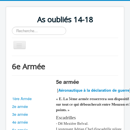
As oubliés 14-18
Rechercher
Basculer
la
navigation
Accueil
6e Armée
Chronologie
Escadrilles
5e armée
Organisation
[
Aéronautique à la déclaration de guerre
1ère Armée
Avions
« E. La 5ème armée resserrera son dispositif
sur tout ce qui déboucherait entre Mouzon et 
2e armée
Personnels
points. »
3e armée
Escadrilles
Formation
4e armée
- D4 Mezière Belval.
Doctrines
Lieutenant Adrian Chef d'escadrille pilote.
5e armée