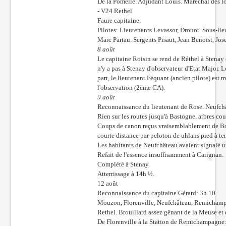
De la Pomélie. Adjudant Louis. Maréchal des l
- V24 Rethel
Faure capitaine.
Pilotes: Lieutenants Levassor, Drouot. Sous-li
Marc Partau. Sergents Pisaut, Jean Benoist, Jos
8 août
Le capitaine Roisin se rend de Réthel à Stenay
n'y a pas à Stenay d'observateur d'Etat Major.
part, le lieutenant Féquant (ancien pilote) est m
l'observation (2ème CA).
9 août
Reconnaissance du lieutenant de Rose. Neufch
Rien sur les routes jusqu'à Bastogne, arbres co
Coups de canon reçus vraisemblablement de Bour
courte distance par peloton de uhlans pied à te
Les habitants de Neufchâteau avaient signalé un
Refait de l'essence insuffisamment à Carignan.
Complété à Stenay.
Atterrissage à 14h ½.
12 août
Reconnaissance du capitaine Gérard: 3h 10.
Mouzon, Florenville, Neufchâteau, Remichamp
Rethel. Brouillard assez gênant de la Meuse et
De Florenville à la Station de Remichampagne: r