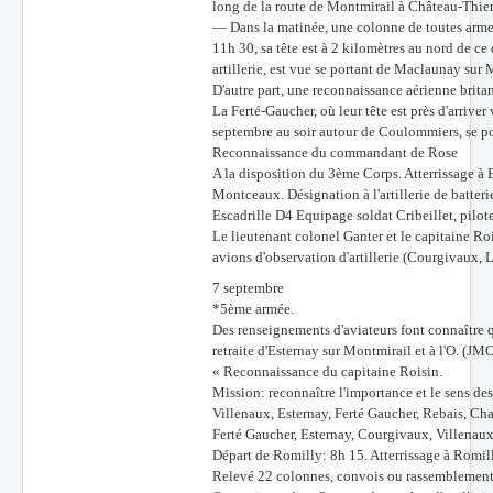
long de la route de Montmirail à Château-Thier
— Dans la matinée, une colonne de toutes armes
11h 30, sa tête est à 2 kilomètres au nord de ce
artillerie, est vue se portant de Maclaunay sur 
D'autre part, une reconnaissance aérienne brita
La Ferté-Gaucher, où leur tête est près d'arriver
septembre au soir autour de Coulommiers, se por
Reconnaissance du commandant de Rose
A la disposition du 3ème Corps. Atterrissage à
Montceaux. Désignation à l'artillerie de batte
Escadrille D4 Equipage soldat Cribeillet, pilote
Le lieutenant colonel Ganter et le capitaine Roi
avions d'observation d'artillerie (Courgivaux, L
7 septembre
*5ème armée.
Des renseignements d'aviateurs font connaître 
retraite d'Esternay sur Montmirail et à l'O. (JM
« Reconnaissance du capitaine Roisin.
Mission: reconnaître l'importance et le sens des
Villenaux, Esternay, Ferté Gaucher, Rebais, Cha
Ferté Gaucher, Esternay, Courgivaux, Villenaux
Départ de Romilly: 8h 15. Atterrissage à Romil
Relevé 22 colonnes, convois ou rassemblement (