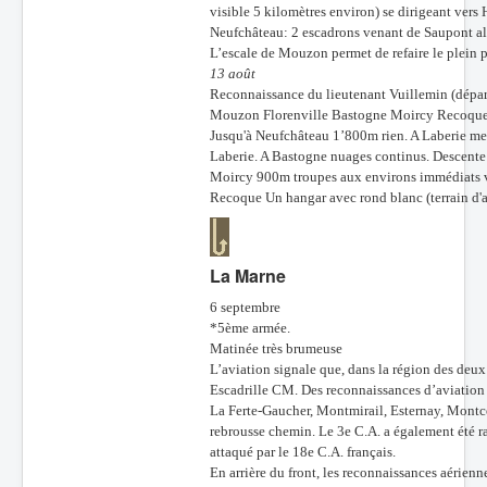
visible 5 kilomètres environ) se dirigeant vers 
Neufchâteau: 2 escadrons venant de Saupont all
L’escale de Mouzon permet de refaire le plein 
13 août
Reconnaissance du lieutenant Vuillemin (dépar
Mouzon Florenville Bastogne Moircy Recoque 
Jusqu'à Neufchâteau 1’800m rien. A Laberie me
Laberie. A Bastogne nuages continus. Descente 
Moircy 900m troupes aux environs immédiats voit
Recoque Un hangar avec rond blanc (terrain d'at
La Marne
6 septembre
*5ème armée.
Matinée très brumeuse
L’aviation signale que, dans la région des deu
Escadrille CM. Des reconnaissances d’aviation 
La Ferte-Gaucher, Montmirail, Esternay, Montce
rebrousse chemin. Le 3e C.A. a également été r
attaqué par le 18e C.A. français.
En arrière du front, les reconnaissances aérienn