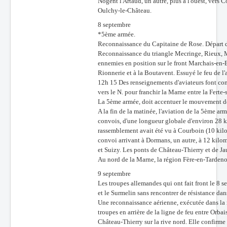
Nogent l'Artaud, un autre, plus à l'ouest, vers 
Oulchy-le-Château.
8 septembre
*5ème armée.
Reconnaissance du Capitaine de Rose. Départ d
Reconnaissance du triangle Mecringe, Rieux, 
ennemies en position sur le front Marchais-en-B
Rionnerie et à la Boutavent. Essuyé le feu de l'a
12h 15 Des renseignements d'aviateurs font con
vers le N. pour franchir la Marne entre la Ferte
La 5ème armée, doit accentuer le mouvement de
A la fin de la matinée, l'aviation de la 5ème ar
convois, d'une longueur globale d'environ 28 kil
rassemblement avait été vu à Courboin (10 kilomè
convoi arrivant à Dormans, un autre, à 12 kilomè
et Suizy. Les ponts de Château-Thierry et de Ja
Au nord de la Marne, la région Fère-en-Tardeno
9 septembre
Les troupes allemandes qui ont fait front le 8 
et le Surmelin sans rencontrer de résistance dan
Une reconnaissance aérienne, exécutée dans la 
troupes en arrière de la ligne de feu entre Orba
Château-Thierry sur la rive nord. Elle confirme 