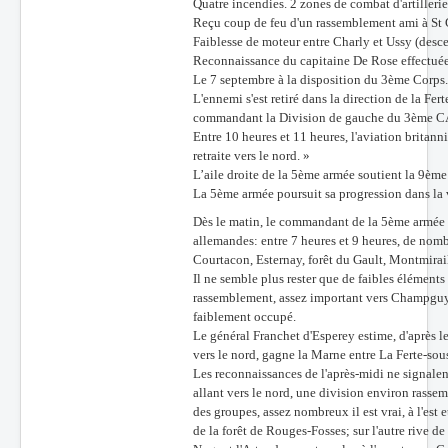
Quatre incendies. 2 zones de combat d'artillerie
Reçu coup de feu d'un rassemblement ami à St 
Faiblesse de moteur entre Charly et Ussy (desc
Reconnaissance du capitaine De Rose effectué
Le 7 septembre à la disposition du 3ème Corps
L'ennemi s'est retiré dans la direction de la F
commandant la Division de gauche du 3ème C
Entre 10 heures et 11 heures, l'aviation britann
retraite vers le nord. »
L’aile droite de la 5ème armée soutient la 9ème
La 5ème armée poursuit sa progression dans la
Dès le matin, le commandant de la 5ème armée ap
allemandes: entre 7 heures et 9 heures, de nom
Courtacon, Esternay, forêt du Gault, Montmirai
Il ne semble plus rester que de faibles éléments
rassemblement, assez important vers Champguyo
faiblement occupé.
Le général Franchet d'Esperey estime, d'après l
vers le nord, gagne la Marne entre La Ferte-sou
Les reconnaissances de l'après-midi ne signalent
allant vers le nord, une division environ rasse
des groupes, assez nombreux il est vrai, à l'est 
de la forêt de Rouges-Fosses; sur l'autre rive 