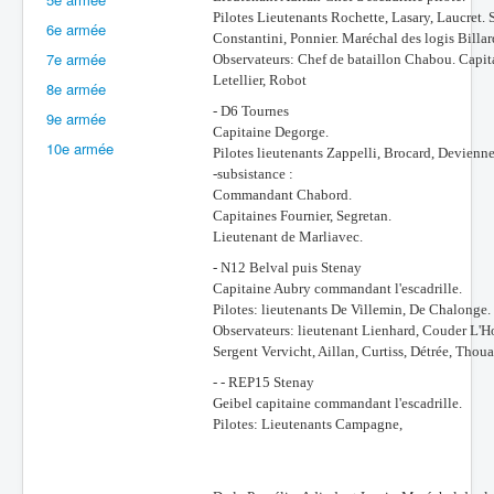
Pilotes Lieutenants Rochette, Lasary, Laucret
6e armée
Batailles
Constantini, Ponnier. Maréchal des logis Billar
7e armée
Observateurs: Chef de bataillon Chabou. Capita
Les As
Letellier, Robot
8e armée
Cahiers des As
- D6 Tournes
9e armée
Capitaine Degorge.
10e armée
Pilotes lieutenants Zappelli, Brocard, Devienne
-subsistance :
Commandant Chabord.
Capitaines Fournier, Segretan.
Lieutenant de Marliavec.
- N12 Belval puis Stenay
Capitaine Aubry commandant l'escadrille.
Pilotes: lieutenants De Villemin, De Chalonge.
Observateurs: lieutenant Lienhard, Couder L'H
Sergent Vervicht, Aillan, Curtiss, Détrée, Thou
- - REP15 Stenay
Geibel capitaine commandant l'escadrille.
Pilotes: Lieutenants Campagne,