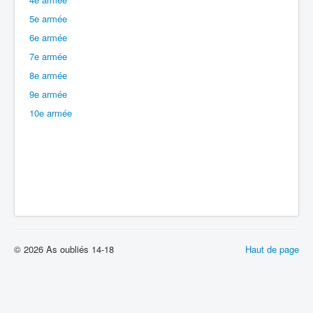
5e armée
Batailles
6e armée
Les As
7e armée
Cahiers des As
8e armée
9e armée
10e armée
© 2026 As oubliés 14-18
Haut de page