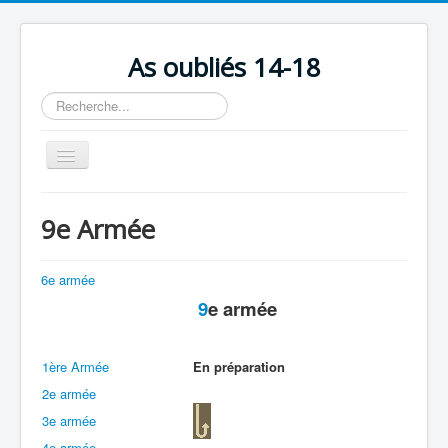
As oubliés 14-18
Rechercher
Basculer
la
navigation
Accueil
9e Armée
Chronologie
Escadrilles
6e armée
9
e armée
Organisation
Avions
1ère Armée
En préparation
Personnels
2e armée
Formation
3e armée
Doctrines
4e armée