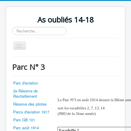
As oubliés 14-18
Rechercher
Basculer
la
navigation
Accueil
Parc N° 3
Chronologie
Escadrilles
Parc d'aviation
Organisation
2e Réserve de
Ravitaillement
Avions
Le Parc N°3 en août 1914 dessert la IIIème arm
Réserve des pilotes
soit les escadrilles 2, 7, 13, 14.
Personnels
Parcs d'aviation 1917
(JMO de la 3ème armée)
Formation
Parc GB 101
Parc août 1914
Doctrines
Escadrille 2