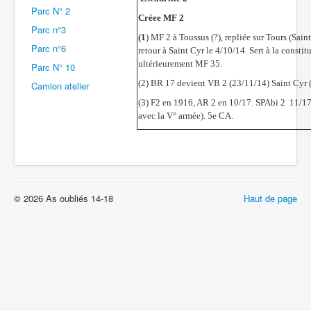
Parc N° 2
Créee MF 2
Batailles
Parc n°3
(1
) MF 2 à Toussus (?), repliée sur Tours (Sain
Les As
Parc n°6
retour à Saint Cyr le 4/10/14. Sert à la consti
ultérieurement MF 35.
Parc N° 10
Cahiers des As
(2) BR 17 devient VB 2 (23/11/14) Saint Cyr 
Camion atelier
(3) F2 en 1916, AR 2 en 10/17. SPAbi 2 11/17 
avec la V° armée). 5e CA.
© 2026 As oubliés 14-18
Haut de page