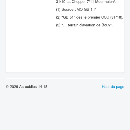
3
31/10 La Cheppe, 7/11 Mourmelon
.
Batailles
(1) Source JMO GB 1 ?
(2) "GB 51" dès le premier CCC (3T/18).
Les As
(3) "… terrain d'aviation de Bouy".
Cahiers des As
© 2026 As oubliés 14-18
Haut de page