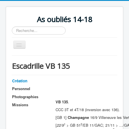
As oubliés 14-18
Rechercher
Basculer
la
navigation
Accueil
Escadrille VB 135
Chronologie
Escadrilles
Création
Organisation
Personnel
Photographies
Avions
VB 135
.
Missions
Personnels
CCC 3T et 4T/18 (inversion avec 136).
[GB 1]
Champagne
16/9 Villeneuve les Ver
Formation
1
2
[
22/9
> GB 51
/EB 11/GAC; 21/11 > …/GA 
Doctrines