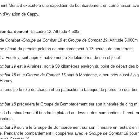
ent Ménard exécutera une expédition de bombardement en combinaison avec 
in d'Aviation de Cappy.
 Bombardement
-Escadre 12. Altitude 4.500m
de Combat
-
Groupe de Combat 18
et
Groupe de Combat 19
. Altitude 5.000m
ipe départ du premier peloton de bombardement à 13 heures de son terrain.
 à Fouilloy, soit approximativement à 25 kilomètres de son objectif.
ombat 19
est à Airaines, soit à 50 kilomètres environ du point de départ des 
ombat 18
et le
Groupe de Combat 15
sont à Montagne, a peu près aussi éloig
Hornoy.
on précise le rôle de chacun et en particulier la tactique de protection des bo
ombat 18
précédera le Groupe de Bombardement sur son itinéraire de cinq mi
 du bombardement il tiendra le plafond au-dessus des bombardiers. Il rentrera 
ardiers.
ombat 19
suivra le Groupe de Bombardement sur son itinéraire en restant en li
e. Pendant le bombardement il coopérera avec le
Groupe de Combat 18
pour t