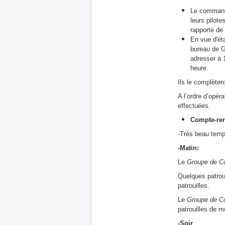
Le comman
leurs pilot
rapporté de 
En vue d'éta
bureau de 
adresser à 
heure.
Ils le complètero
A l’ordre d’opér
effectuées.
Compte-ren
-Très beau temps
-Matin:
Le
Groupe de C
Quelques patroui
patrouilles.
Le
Groupe de C
patrouilles de 
-Soir