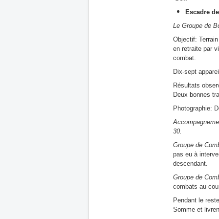
Escadre d
Le Groupe de Bo
Objectif: Terrai
en retraite par 
combat.
Dix-sept apparei
Résultats observ
Deux bonnes trai
Photographie: Do
Accompagnement
30.
Groupe de Comb
pas eu à interve
descendant.
Groupe de Comb
combats au cour
Pendant le reste
Somme et livren