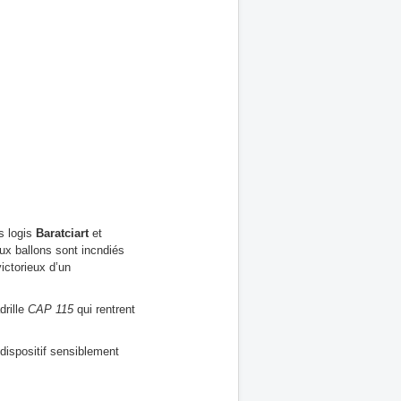
s logis
Baratciart
et
eux ballons sont incndiés
victorieux d’un
drille
CAP 115
qui rentrent
dispositif sensiblement