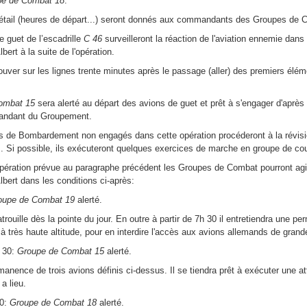
pe de Combat 18
.
étail (heures de départ...) seront donnés aux commandants des Groupes de C
de guet de l’escadrille
C 46
surveilleront la réaction de l'aviation ennemie dans l
ert à la suite de l'opération.
rouver sur les lignes trente minutes après le passage (aller) des premiers élé
ombat 15
sera alerté au départ des avions de guet et prêt à s'engager d'après 
mandant du Groupement.
 de Bombardement non engagés dans cette opération procéderont à la révisio
s. Si possible, ils exécuteront quelques exercices de marche en groupe de cou
pération prévue au paragraphe précédent les Groupes de Combat pourront agir s
bert dans les conditions ci-après:
oupe de Combat 19
alerté.
patrouille dès la pointe du jour. En outre à partir de 7h 30 il entretiendra une 
à très haute altitude, pour en interdire l'accès aux avions allemands de gran
 30:
Groupe de Combat 15
alerté.
ermanence de trois avions définis ci-dessus. Il se tiendra prêt à exécuter une 
 a lieu.
30:
Groupe de Combat 18
alerté.