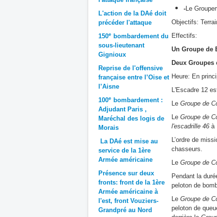
-
Le Groupem
L'action de la DAé doit
Objectifs: Terra
précéder l'attaque
e
Effectifs:
150
bombardement du
sous-lieutenant
Un Groupe de
Gignioux
Deux Groupes 
Reprise de l'offensive
Heure: En princ
française entre l’Oise et
l’Aisne
L'Escadre 12 est
e
100
bombardement :
Le
Groupe de C
Adjudant Paris ,
Le
Groupe de C
Maréchal des logis de
l'escadrille 46
à 
Morais
L’ordre de missi
La DAé est mise au
chasseurs.
service de la 1ère
Armée américaine
Le
Groupe de C
Présence sur deux
Pendant la durée
fronts: front de la 1ère
peloton de bomb
Armée américaine à
Le
Groupe de C
l'est, front Vouziers-
peloton de queu
Grandpré au Nord