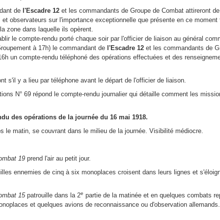
dant de
l'Escadre 12
et les commandants de Groupe de Combat attireront de 
es et observateurs sur l'importance exceptionnelle que présente en ce moment
la zone dans laquelle ils opèrent.
blir le compte-rendu porté chaque soir par l'officier de liaison au général co
Groupement à 17h) le commandant de
l'Escadre 12
et les commandants de Gr
16h un compte-rendu téléphoné des opérations effectuées et des renseignement
nt s'il y a lieu par téléphone avant le départ de l'officier de liaison.
ations N° 69 répond le compte-rendu journalier qui détaille comment les missi
du des opérations de la journée du 16 mai 1918.
 le matin, se couvrant dans le milieu de la journée. Visibilité médiocre.
ombat 19
prend l'air au petit jour.
lles ennemies de cinq à six monoplaces croisent dans leurs lignes et s'éloig
e
ombat 15
patrouille dans la 2
partie de la matinée et en quelques combats re
monoplaces et quelques avions de reconnaissance ou d'observation allemands.