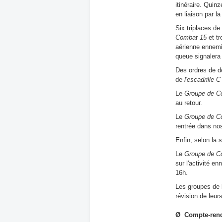
itinéraire. Quin
en liaison par la
Six triplaces de 
Combat 15
et tr
aérienne ennemie
queue signalera 
Des ordres de 
de
l'escadrille C
Le
Groupe de C
au retour.
Le
Groupe de C
rentrée dans no
Enfin, selon la s
Le
Groupe de C
sur l'activité 
16h.
Les groupes de 
révision de leur
Ø Compte-rendu