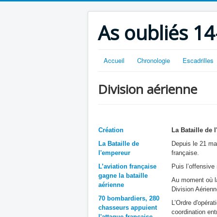
As oubliés 14
Accueil
Chronologie
Escadrilles
Division aérienne
Création
La Bataille de 
La Bataille de
Depuis le 21 mar
l'empereur
française.
L’aviation française
Puis l’offensive
gagne la bataille
Au moment où la
aérienne
Division Aérien
70 bombardiers, 280
L’Ordre d'opéra
chasseurs appuient
coordination en
l'attaque française