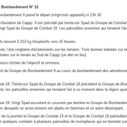
e Bombardement N° 12
mbardement 9 prend le départ (vingt-trois appareils) à 13h 30.
n d'aviation de Cappy. Il est précédé par trente-six Spad du
Groupe de Combat
vingt Spad du
Groupe de Combat 19
. Les patrouilles ennemies qui tenaient l'air
ls lancent 2.312 kg d'explosifs vers 15 heures.
és: Une vingtaine d'éclatements sur les terrains. Trois bonnes trainées sur le 
nées sur le terrain au Sud de Cappy (un abri en feu).
uze clichés de l'objectif et environs.
 du Groupe de Bombardement 9 au cours du bombardement des aérodromes
at 18
: Trente-six Spad du
Groupe de Combat 18
précèdent le
Groupe de Bo
nir, les patrouilles ennemies qui tenaient l'air à ce moment dans la région aya
at 19
: Vingt Spad escortent et couvrent par derrière le
Groupe de Bombarde
s desquels un avion ennemi est abattu en flammes et un autre désemparé.
 de la journée le
Groupe de Combat 15
et le
Groupe de Combat 18
patrouillen
t quelques combats à plusieurs patrouilles de monoplaces qui se tiennent sur