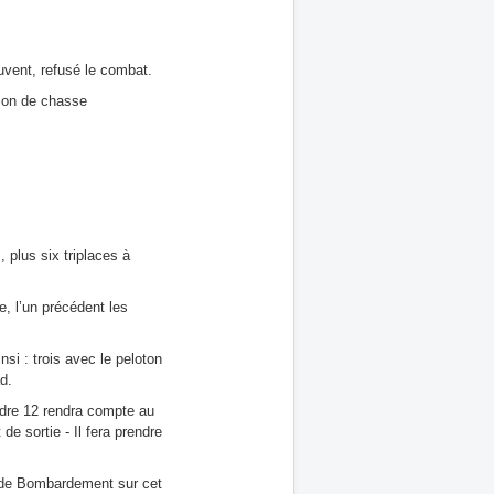
uvent, refusé le combat.
ion de chasse
plus six triplaces à
e, l’un précédent les
si : trois avec le peloton
d.
adre 12 rendra compte au
e sortie - Il fera prendre
e de Bombardement sur cet