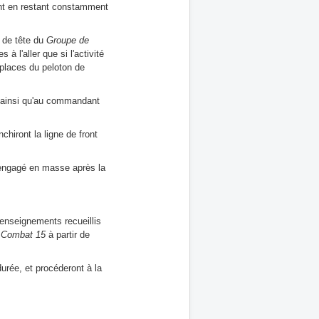
t en restant constamment
n de tête du
Groupe de
 l'aller que si l'activité
iplaces du peloton de
 ainsi qu'au commandant
hiront la ligne de front
engagé en masse après la
renseignements recueillis
 Combat 15
à partir de
rée, et procéderont à la