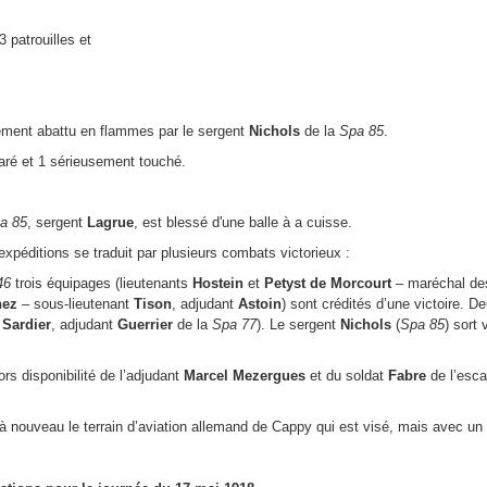
3 patrouilles et
ement abattu en flammes par le sergent
Nichols
de la
Spa 85
.
ré et 1 sérieusement touché.
a 85
, sergent
Lagrue
, est blessé d'une balle à a cuisse.
expéditions se traduit par plusieurs combats victorieux :
46
trois équipages (lieutenants
Hostein
et
Petyst de Morcourt
– maréchal de
ez
– sous-lieutenant
Tison
, adjudant
Astoin
) sont crédités d’une victoire. D
t
Sardier
, adjudant
Guerrier
de la
Spa 77
). Le sergent
Nichols
(
Spa 85
) sort 
ors disponibilité de l’adjudant
Marcel Mezergues
et du soldat
Fabre
de l’esca
à nouveau le terrain d’aviation allemand de Cappy qui est visé, mais avec un 