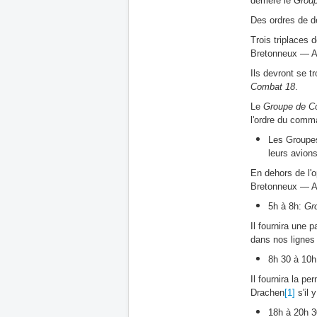
derrière le
Grou
Des ordres de d
Trois triplaces 
Bretonneux — Alb
Ils devront se t
Combat 18
.
Le
Groupe de C
l'ordre du com
Les Groupes
leurs avion
En dehors de l'o
Bretonneux — Al
5h à 8h:
Gr
Il fournira une 
dans nos lignes 
8h 30 à 10h
Il fournira la p
Drachen
[1]
s'il y
18h à 20h 