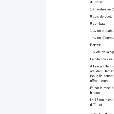
Au total
:
130 sorties en 2
8 vols de guet.
9 combats-
1 avion probabl
1 avion désempa
Pertes
:
1 pilote de la
Sp
Le bilan de ces 
A l’escadrille
C 
adjudant
Damen
(sous-lieutenan
affrontement.
Et par la mise h
blessés.
Le 17 mai c’est 
différent.