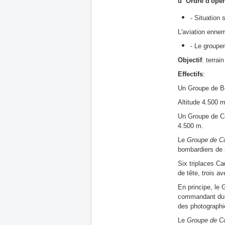
ü Ordre d'opér
- Situation
L'aviation ennem
- Le groupe
Objectif
: terrai
Effectifs
:
Un Groupe de B
Altitude 4.500 m
Un Groupe de C
4.500 m.
Le
Groupe de C
bombardiers de 
Six triplaces Ca
de tête, trois 
En principe, le
commandant du gr
des photographie
Le
Groupe de C