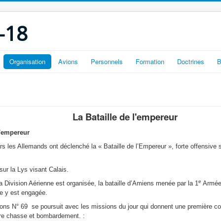
-18
Organisation
Avions
Personnels
Formation
Doctrines
B
La Bataille de l'empereur
l'empereur
s les Allemands ont déclenché la « Bataille de l’Empereur », forte offensive s
 sur la Lys visant Calais.
e
 Division Aérienne est organisée, la bataille d’Amiens menée par la 1
Armée 
ne y est engagée.
tions N° 69 se poursuit avec les missions du jour qui donnent une première co
tre chasse et bombardement. :