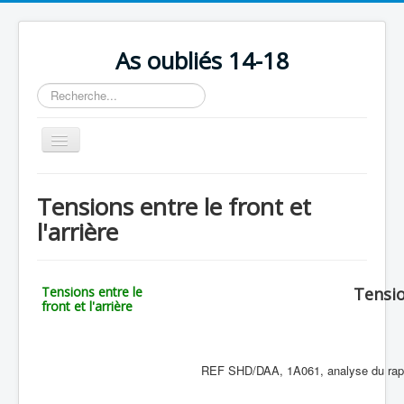
As oubliés 14-18
Rechercher
Basculer
la
navigation
Accueil
Tensions entre le front et
Chronologie
l'arrière
Escadrilles
Organisation
Tensions entre le
Tensio
front et l'arrière
Avions
Personnels
Formation
REF SHD/DAA, 1A061, analyse du rappor
Doctrines