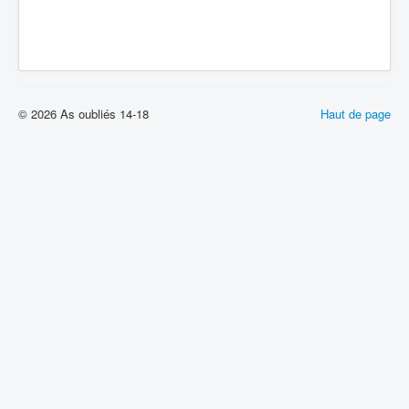
Batailles
Les As
Cahiers des As
© 2026 As oubliés 14-18
Haut de page