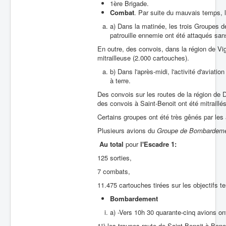
1ère Brigade.
Combat
. Par suite du mauvais temps, 
a) Dans la matinée, les trois Groupes 
patrouille ennemie ont été attaqués sans
En outre, des convois, dans la région de Vign
mitrailleuse (2.000 cartouches).
b) Dans l'après-midi, l'activité d'aviati
à terre.
Des convois sur les routes de la région d
des convois à Saint-Benoit ont été mitraillés
Certains groupes ont été très gênés par les 
Plusieurs avions du
Groupe de Bombardeme
Au total
pour
l'Escadre 1:
125 sorties,
7 combats,
11.475 cartouches tirées sur les objectifs te
Bombardement
a) -Vers 10h 30 quarante-cinq avions ont
1°) les troupes route de Saint-Benoit à Ben