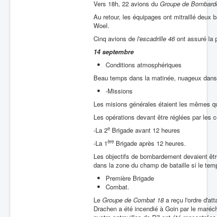
Vers 18h, 22 avions du
Groupe de Bombard
Au retour, les équipages ont mitraillé deux ba
Woel.
Cinq avions de
l'escadrille 46
ont assuré la 
14 septembre
Conditions atmosphériques
Beau temps dans la matinée, nuageux dans 
-Missions
Les misions générales étaient les mêmes qu
Les opérations devant être réglées par les
e
-La 2
Brigade avant 12 heures
ère
-La 1
Brigade après 12 heures.
Les objectifs de bombardement devaient être 
dans la zone du champ de bataille si le tem
Première Brigade
Combat.
Le
Groupe de Combat 18
a reçu l'ordre d'a
Drachen a été incendié à Goin par le maréc