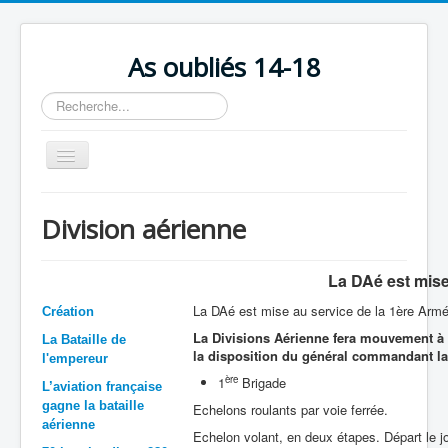
As oubliés 14-18
Rechercher
Basculer
la
navigation
Accueil
Division aérienne
Chronologie
Escadrilles
La DAé est mise
Organisation
La DAé est mise au service de la 1ère Arm
Création
La Divisions Aérienne fera mouvement à p
Avions
La Bataille de
la disposition du général commandant la
l'empereur
Personnels
ère
1
Brigade
L’aviation française
gagne la bataille
Formation
Echelons roulants par voie ferrée.
aérienne
Echelon volant, en deux étapes. Départ le 
Doctrines