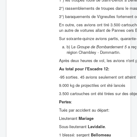
2°) rassemblements de troupes dans le mass
3°) baraquements de Vigneulles fortement oc
En outre, ces avions ont tiré 3.500 cartouch
un autre de voitures allant de Pannes cers 
Sur soixante-quinze avions partis, quarante-
b) Le
Groupe de Bombardement 5
a reç
région Chambley - Dommartin.
Après deux heures de vol, les avions n'ont p
Au total pour l'Escadre 12:
-95 sorties. 45 avions seulement ont atteint l
9.000 kg de projectiles ont été lancés
3.500 cartouches ont été tirées sur des objec
Pertes
:
Tués par accident au départ:
Lieutenant
Mariage
Sous-lieutenant
Lavidalie
.
1 blessé: sergent
Bellomeau