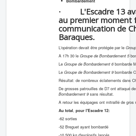
Bombardement
· L'Escadre 13 avait
au premier moment f
communication de Cha
Baraques.
L'opération devait être protégée par le
Group
A 17h 30 le
Groupe de Bombardement 5
bo
Le
Groupe de Bombardement 6
bombarde Mar
Le
Groupe de Bombardement 9
bombarde Cha
Résultat: de nombreux éclatements dans Cha
De grosses patrouilles de D7 ont attaqué de
Bombardement 9
sans résultat.
A retour les équipages ont mitraillé de gros
Au total
,
pour
l'Escadre 12:
-62 sorties
-52 Breguet ayant bombardé
-10.500 kg d'explosifs lancés