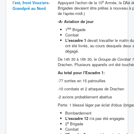
e
Appuyant l'action de la 10
Armée, la DAé dev
l'est, front Vouziers-
Brigades devaient être prêtes à nouveau à p
Grandpré au Nord
de l'après-midi.)
-A- Aviation de jour
ère
1
Brigade
Combat
L'escadre 1
devait travailler le matin
ont été livrés, au cours desquels deux
dégagé.
De 14h 30 à 16h 30, le
Groupe de Combat 
Drachen. Plusieurs appareils ont été touché
Au total pour l'Escadre 1:
-77 sorties en 15 patrouilles
-10 combats et 2 attaques de Drachen
-2 avions probablement abattus
Perte: 1 blessé léger par éclat d'obus (briga
Bombardement
L'escadre 12
n'a pas été engagée.
e
2
Brigade
Combat