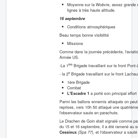
Moyenne sur la Woëvre, assez grande en
lignes à très haute altitude.
16 septembre
Conditions atmosphériques
Beau temps bonne visibilité
Missions
Comme dans la journée précédente, l'aviation
Armée US.
ère
-La 1
Brigade travaillant sur le front Pon
e
- la 2
Brigade travaillant sur le front Lach
1ère Brigade
Combat
L'Escadre 1
a porté son principal effor
Parmi les ballons ennemis attaqués on peut c
reprises, vers 10h 50 attaqué une quatrième f
l'observateur saute en parachute.
Le Drachen de Goin était signalé comme par
du 15 et 16 septembre, il a été ramené au so
Cessieux
(Spa 77),
et l'observateur a sauté