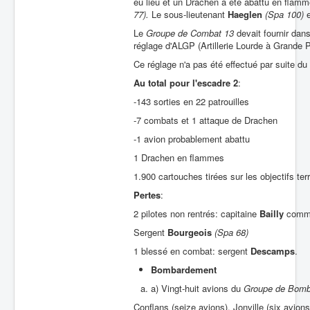
eu lieu et un Drachen a été abattu en flamm
77).
Le sous-lieutenant
Haeglen
(Spa 100)
e
Le
Groupe de Combat 13
devait fournir dans
réglage d'ALGP (Artillerie Lourde à Grande P
Ce réglage n'a pas été effectué par suite d
Au total
pour
l'escadre 2
:
-143 sorties en 22 patrouilles
-7 combats et 1 attaque de Drachen
-1 avion probablement abattu
1 Drachen en flammes
1.900 cartouches tirées sur les objectifs ter
Pertes
:
2 pilotes non rentrés: capitaine
Bailly
comma
Sergent
Bourgeois
(Spa 68)
1 blessé en combat: sergent
Descamps
.
Bombardement
a) Vingt-huit avions du
Groupe de Bomb
Conflans (seize avions). Jonville (six avio