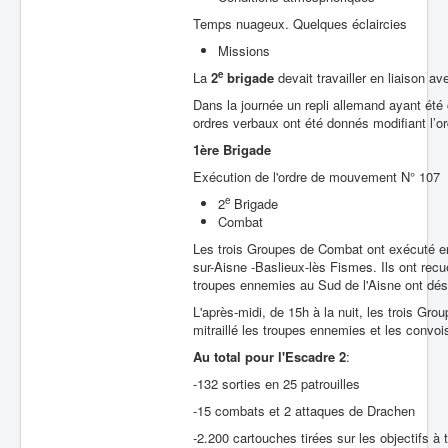
Temps nuageux. Quelques éclaircies
Missions
e
La
2
brigade
devait travailler en liaison av
Dans la journée un repli allemand ayant été
ordres verbaux ont été donnés modifiant l’or
1ère Brigade
Exécution de l'ordre de mouvement N° 107
e
2
Brigade
Combat
Les trois Groupes de Combat ont exécuté en
sur-Aisne -Baslieux-lès Fismes. Ils ont recue
troupes ennemies au Sud de l'Aisne ont dési
L'après-midi, de 15h à la nuit, les trois G
mitraillé les troupes ennemies et les convoi
Au total
pour
l'Escadre 2
:
-132 sorties en 25 patrouilles
-15 combats et 2 attaques de Drachen
-2.200 cartouches tirées sur les objectifs à t