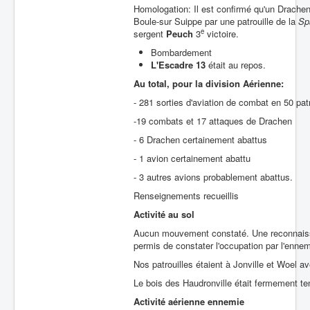
Homologation: Il est confirmé qu'un Drache
Boule-sur Suippe par une patrouille de la
Sp
e
sergent
Peuch
3
victoire.
Bombardement
L'Escadre 13
était au repos.
Au total, pour la division Aérienne:
- 281 sorties d'aviation de combat en 50 patr
-19 combats et 17 attaques de Drachen
- 6 Drachen certainement abattus
- 1 avion certainement abattu
- 3 autres avions probablement abattus.
Renseignements recueillis
Activité au sol
Aucun mouvement constaté. Une reconnaiss
permis de constater l'occupation par l'ennem
Nos patrouilles étaient à Jonville et Woel 
Le bois des Haudronville était fermement te
Activité aérienne ennemie