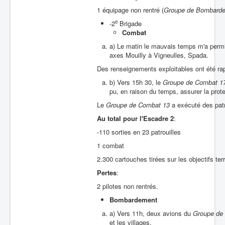
1 équipage non rentré (
Groupe de Bombard
e
-2
Brigade
Combat
a) Le matin le mauvais temps m'a permis
axes Mouilly à Vigneulles, Spada.
Des renseignements exploitables ont été ra
b) Vers 15h 30, le
Groupe de Combat 1
pu, en raison du temps, assurer la prote
Le
Groupe de Combat 13
a exécuté des patro
Au total
pour
l'Escadre 2
:
-110 sorties en 23 patrouilles
1 combat
2.300 cartouches tirées sur les objectifs ter
Pertes
:
2 pilotes non rentrés.
Bombardement
a) Vers 11h, deux avions du
Groupe de
et les villages.