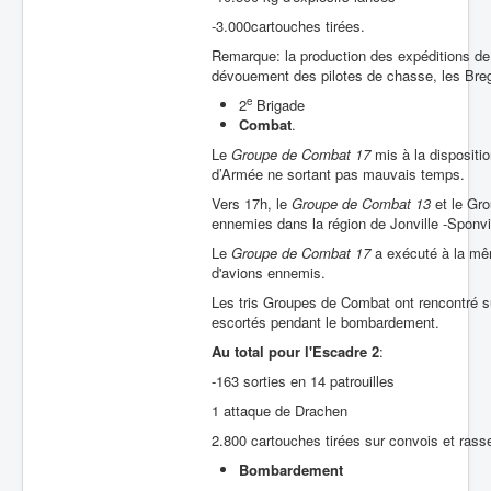
-3.000cartouches tirées.
Remarque: la production des expéditions de 
dévouement des pilotes de chasse, les Bregu
e
2
Brigade
Combat
.
Le
Groupe de Combat 17
mis à la dispositio
d’Armée ne sortant pas mauvais temps.
Vers 17h, le
Groupe de Combat 13
et le Gro
ennemies dans la région de Jonville -Sponvil
Le
Groupe de Combat 17
a exécuté à la mêm
d'avions ennemis.
Les tris Groupes de Combat ont rencontré s
escortés pendant le bombardement.
Au total
pour
l'Escadre 2
:
-163 sorties en 14 patrouilles
1 attaque de Drachen
2.800 cartouches tirées sur convois et ra
Bombardement