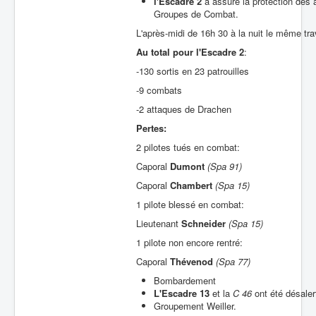
l'Escadre 2
a assuré la protection des 
Groupes de Combat.
L'après-midi de 16h 30 à la nuit le même t
Au total
pour
l'Escadre 2
:
-130 sortis en 23 patrouilles
-9 combats
-2 attaques de Drachen
Pertes:
2 pilotes tués en combat:
Caporal
Dumont
(Spa 91)
Caporal
Chambert
(Spa 15)
1 pilote blessé en combat:
Lieutenant
Schneider
(Spa 15)
1 pilote non encore rentré:
Caporal
Thévenod
(Spa 77)
Bombardement
L'Escadre 13
et la
C 46
ont été désale
Groupement Weiller.