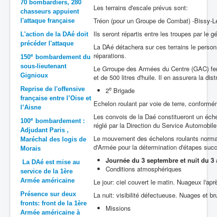
70 bombardiers, 280
Les terrains d'escale prévus sont:
chasseurs appuient
Batailles
Tréon (pour un Groupe de Combat) -Bissy-Let
l'attaque française
Les As
Ils seront répartis entre les troupes par le
L'action de la DAé doit
précéder l'attaque
Cahiers des As
La DAé détachera sur ces terrains le personn
réparations.
e
150
bombardement du
sous-lieutenant
Le Grroupe des Armées du Centre (GAC) fera
Gignioux
et de 500 litres d'huile. Il en assurera la di
Reprise de l'offensive
e
2
Brigade
française entre l’Oise et
Echelon roulant par voie de terre, conformém
l’Aisne
Les convois de la Daé constitueront un éche
e
100
bombardement :
réglé par la Direction du Service Automobil
Adjudant Paris ,
Le mouvement des échelons roulants normau
Maréchal des logis de
d'Armée pour la détermination d'étapes suc
Morais
Journée du 3 septembre et nuit du 3 
La DAé est mise au
Conditions atmosphériques
service de la 1ère
Armée américaine
Le jour: ciel couvert le matin. Nuageux l'apr
Présence sur deux
La nuit: visibilité défectueuse. Nuages et b
fronts: front de la 1ère
Missions
Armée américaine à