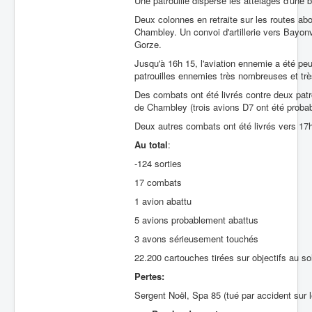
Une patrouille disperse les attelages d'une 
Deux colonnes en retraite sur les routes ab
Chambley. Un convoi d'artillerie vers Bayonv
Gorze.
Jusqu'à 16h 15, l'aviation ennemie a été peu
patrouilles ennemies très nombreuses et trè
Des combats ont été livrés contre deux pat
de Chambley (trois avions D7 ont été proba
Deux autres combats ont été livrés vers 17
Au total
:
-124 sorties
17 combats
1 avion abattu
5 avions probablement abattus
3 avons sérieusement touchés
22.200 cartouches tirées sur objectifs au so
Pertes:
Sergent Noël, Spa 85 (tué par accident sur le