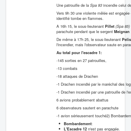
Une patrouille de la
Spa 93
incendie celui de
Vers 9h 30 une violente mêlée est engagée 
identifié tombe en flammes.
A 16h 15, le sous-lieutenant
Pillet
(Spa 85)
parachute pendant que le sergent
Meignan
m
De même à 17h 25, le sous-lieutenant
Pelis
l'incendier, mais l'observateur saute en par
Au total
pour l'escadre 1:
-145 sorties en 27 patrouilles,
-13 combats
-18 attaques de Drachen
-1 Drachen incendié par le maréchal des lo
-1 Drachen incendié par une patrouille de l'e
6 avions probablement abattus
6 observateurs sautent en parachute
-1 avion sérieusement touché2) Bombardem
Bombardement
:
L'Escadre 12
n'est pas engagée.