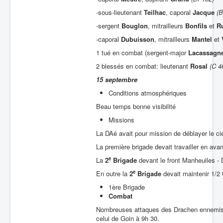
-sous-lieutenant
Teilhac
, caporal
Jacque
(B
-sergent
Bouglon
, mitrailleurs
Bonfils
et
R
-caporal
Dubuisson
, mitrailleurs
Mantel
et
1 tué en combat (sergent-major
Lacassagn
2 blessés en combat: lieutenant
Rosal
(C 4
15 septembre
Conditions atmosphériques
Beau temps bonne visibilité
Missions
La DAé avait pour mission de déblayer le ciel
La première brigade devait travailler en av
e
La
2
Brigade
devant le front Manheuiles -
e
En outre la
2
Brigade
devait maintenir 1/2
1ère Brigade
Combat
Nombreuses attaques des Drachen ennemis a
celui de Goin à 9h 30.