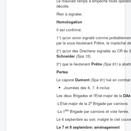
Le mauvais temps a empêché toute opération 
décolle.
Rien à signaler.
Homologation
Il est confirmé.
1°) qu'un avion signalé comme probablement
par le sous-lieutenant Prêtre, le maréchal d
2°) qu'un des Drachens signalés au CR du 3
Schneider
(Spa 15).
3°) que le lieutenant
Prêtre
(Spa 91)
a abatt
Pertes
Le caporal
Dumont
(Spa 91)
tué en combat 
Journées des 6, 7, 8 inclus
Les deux Brigades et l'Etat-major de la
DAé
e
-L'Etat-major de la 2
Brigade par camions
ère
-La 1
Brigade par camions et voie ferrée.
Le 6 septembre au soir, malgré le ciel couver
Le 7 et 8 septembre: aménagement