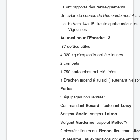
Ils ont rapporté des renseignements
Un avion du
Groupe de Bombardement 4
a b
b) Vers 14h 15, trente-quatre avions du
Vigneulles
Au total
pour
l'Escadre 13
:
-37 sorties utiles
4.920 kg d'explosifs ont été lancés
2 combats
1.750 cartouches ont été tirées
1 Drachen incendié au sol (lieutenant Nelso
Pertes
:
3 équipages non rentrés:
Commandant
Rocard
, lieutenant
Loisy
Sergent
Godin
, sergent
Lairos
Sergent
Gardenne
, caporal
Mellet
??
2 blessés: lieutenant
Renon
, lieutenant
Jic
En résumé
, les expéditions ont été entrep