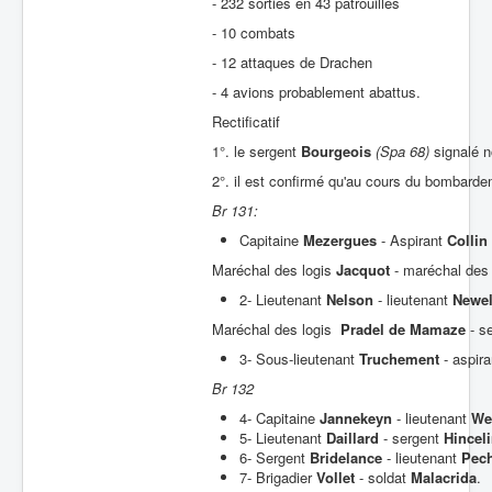
- 232 sorties en 43 patrouilles
- 10 combats
- 12 attaques de Drachen
- 4 avions probablement abattus.
Rectificatif
1°. le sergent
Bourgeois
(Spa 68)
signalé n
2°. il est confirmé qu'au cours du bombarde
Br 131:
Capitaine
Mezergues
- Aspirant
Collin
Maréchal des logis
Jacquot
- maréchal des
2- Lieutenant
Nelson
- lieutenant
Newe
Maréchal des logis
Pradel de Mamaze
- s
3- Sous-lieutenant
Truchement
- aspir
Br 132
4- Capitaine
Jannekeyn
- lieutenant
We
5- Lieutenant
Daillard
- sergent
Hincel
6- Sergent
Bridelance
- lieutenant
Pec
7- Brigadier
Vollet
- soldat
Malacrida
.