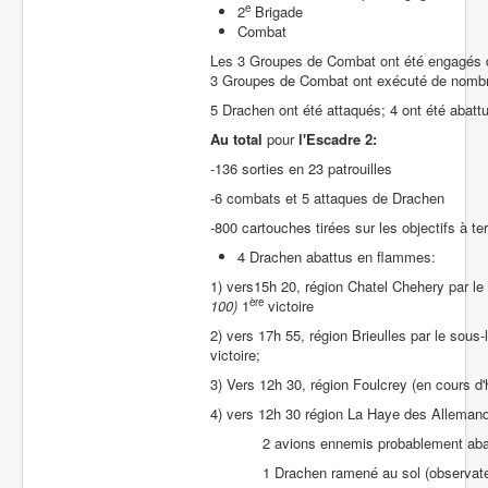
e
2
Brigade
Combat
Les 3 Groupes de Combat ont été engagés dè
3 Groupes de Combat ont exécuté de nombre
5 Drachen ont été attaqués; 4 ont été abat
Au total
pour
l'Escadre 2:
-136 sorties en 23 patrouilles
-6 combats et 5 attaques de Drachen
-800 cartouches tirées sur les objectifs à ter
4 Drachen abattus en flammes:
1) vers15h 20, région Chatel Chehery par le
ère
100)
1
victoire
2) vers 17h 55, région Brieulles par le sous
victoire;
3) Vers 12h 30, région Foulcrey (en cours d
4) vers 12h 30 région La Haye des Allemand
2 avions ennemis probablement aba
1 Drachen ramené au sol (observateur