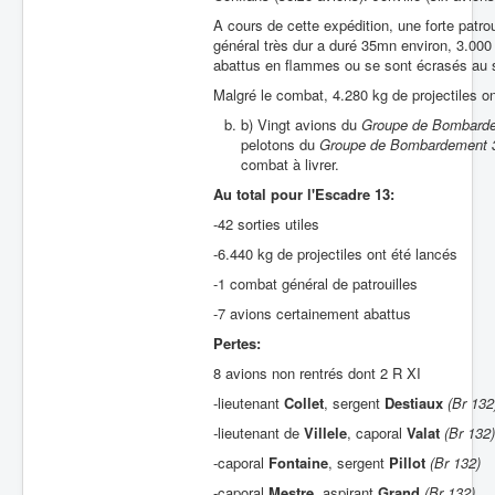
A cours de cette expédition, une forte patr
général très dur a duré 35mn environ, 3.00
abattus en flammes ou se sont écrasés au so
Malgré le combat, 4.280 kg de projectiles on
b) Vingt avions du
Groupe de Bombard
pelotons du
Groupe de Bombardement 
combat à livrer.
Au total pour l'Escadre 13:
-42 sorties utiles
-6.440 kg de projectiles ont été lancés
-1 combat général de patrouilles
-7 avions certainement abattus
Pertes:
8 avions non rentrés dont 2 R XI
-lieutenant
Collet
, sergent
Destiaux
(Br 132
-
lieutenant de
Villele
, caporal
Valat
(Br 132)
-caporal
Fontaine
, sergent
Pillot
(Br 132)
-caporal
Mestre
, aspirant
Grand
(Br 132)