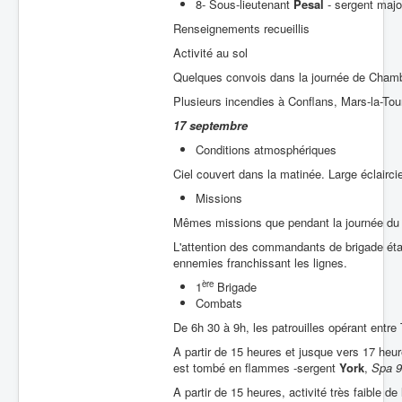
8- Sous-lieutenant
Pesal
- sergent maj
Renseignements recueillis
Activité au sol
Quelques convois dans la journée de Chamb
Plusieurs incendies à Conflans, Mars-la-To
17 septembre
Conditions atmosphériques
Ciel couvert dans la matinée. Large éclaircie
Missions
Mêmes missions que pendant la journée du
L'attention des commandants de brigade était
ennemies franchissant les lignes.
ère
1
Brigade
Combats
De 6h 30 à 9h, les patrouilles opérant entr
A partir de 15 heures et jusque vers 17 heu
est tombé en flammes -sergent
York
,
Spa 
A partir de 15 heures, activité très faible de