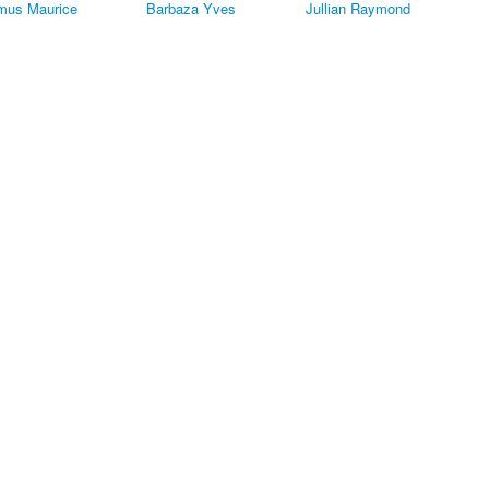
mus Maurice
Barbaza Yves
Jullian Raymond