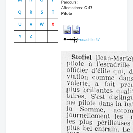
Parcours:
Batailles
Affectations:
C 47
Q
R
S
T
Pilote
Les As
U
V
W
X
Cahiers des As
Y
Z
Escadrille 47