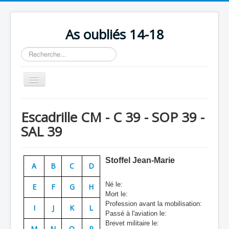
As oubliés 14-18
Rechercher
Basculer
la
navigation
Accueil
Escadrille CM - C 39 - SOP 39 -
Chronologie
SAL 39
Escadrilles
Organisation
Stoffel Jean-Marie
A
B
C
D
Avions
Né le:
E
F
G
H
Personnels
Mort le:
Profession avant la mobilisation:
I
J
K
L
Formation
Passé à l'aviation le:
Brevet militaire le:
Doctrines
M
N
O
P