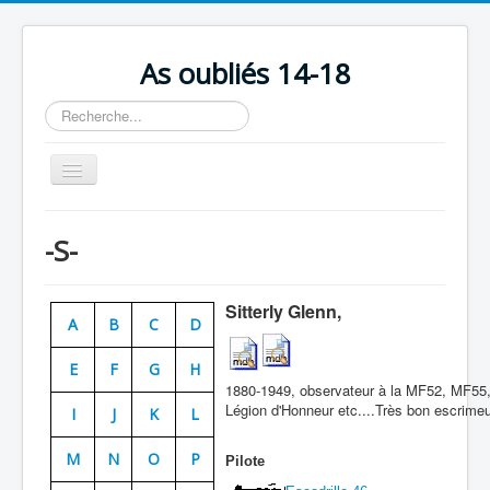
As oubliés 14-18
Rechercher
Basculer
la
navigation
Accueil
-S-
Chronologie
Escadrilles
Sitterly Glenn,
A
B
C
D
Organisation
E
F
G
H
Avions
1880-1949, observateur à la MF52, MF55, b
Personnels
Légion d'Honneur etc....Très bon escrimeur
I
J
K
L
Formation
M
N
O
P
Pilote
Doctrines