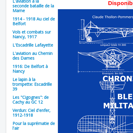
L'aviation à la
Disponib
seconde bataille de la
Batailles
Marne
Les As
1914 - 1918 Au ciel de
Belfort
Cahiers des As
Vols et combats sur
Nancy, 1917
L'Escadrille Lafayette
L'aviation au Chemin
des Dames
1916: De Belfort à
Nancy
Le lapin à la
trompette: Escadrille
39
Les "Cigognes": de
Cachy au GC 12
Verdun: Ciel d'enfer,
1912-1918
Pour la suprématie de
l'air