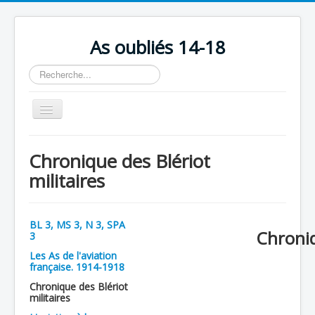
As oubliés 14-18
Rechercher
Basculer
la
navigation
Accueil
Chronique des Blériot
Chronologie
militaires
Escadrilles
Organisation
BL 3, MS 3, N 3, SPA
Chroniq
3
Avions
Les As de l'aviation
Personnels
française. 1914-1918
Chronique des Blériot
Formation
militaires
Doctrines