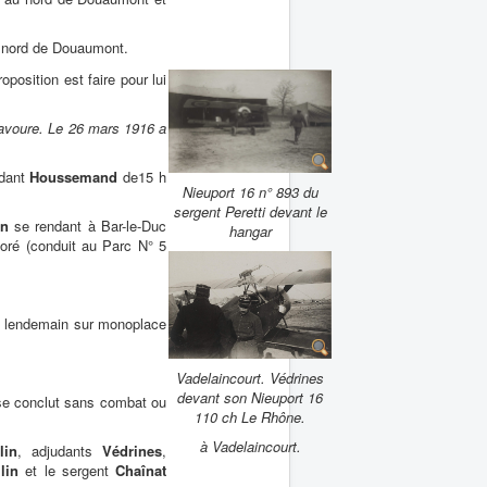
au nord de Douaumont.
oposition est faire pour lui
bravoure. Le 26 mars 1916 a
udant
Houssemand
de15 h
Nieuport 16 n° 893 du
sergent Peretti devant le
in
se rendant à Bar-le-Duc
hangar
ioré (conduit au Parc N° 5
 le lendemain sur monoplace
Vadelaincourt. Védrines
devant son Nieuport 16
se conclut sans combat ou
110 ch Le Rhône.
à Vadelaincourt.
lin
, adjudants
Védrines
,
lin
et le sergent
Chaînat