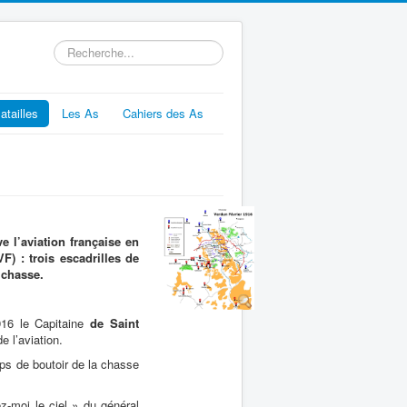
Rechercher
atailles
Les As
Cahiers des As
 l’aviation française en
F) : trois escadrilles de
 chasse.
916 le Capitaine
de Saint
e l’aviation.
ups de boutoir de la chasse
z-moi le ciel » du général