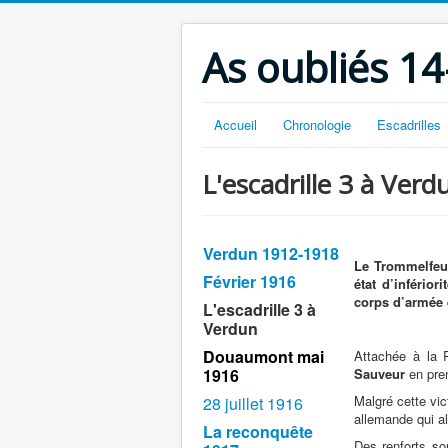
As oubliés 14
Accueil
Chronologie
Escadrilles
L'escadrille 3 à Verd
Verdun 1912-1918
Le Trommelfeue
Février 1916
état d’inférior
corps d’armée e
L'escadrille 3 à
Verdun
Douaumont mai
Attachée à la 
1916
Sauveur
en pre
Malgré cette vic
28 juillet 1916
allemande qui al
La reconquête
Des renforts so