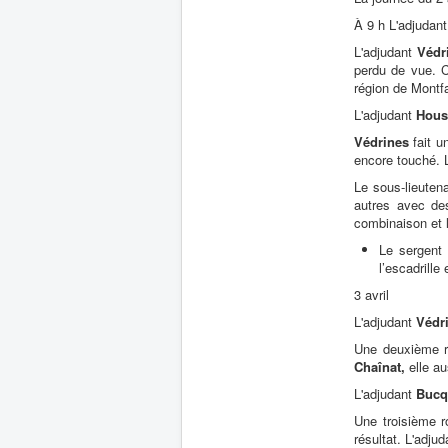
À 9 h L'adjudan
L'adjudant
Védr
perdu de vue. C
région de Montf
L'adjudant
Hou
Védrines
fait u
encore touché. 
Le sous-lieuten
autres avec des
combinaison et lu
Le sergen
l’escadrille
3 avril
L'adjudant
Védr
Une deuxième r
Chaînat,
elle a
L'adjudant
Bucq
Une troisième r
résultat. L'adju