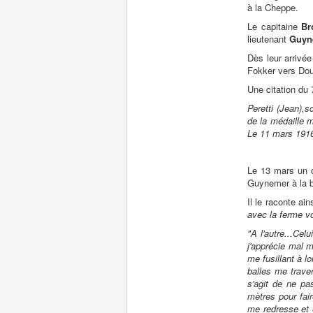
à la Cheppe.
Le capitaine
Br
lieutenant
Guyn
Dès leur arrivée
Fokker vers Dou
Une citation du 
Peretti (Jean),s
de la médaille m
Le 11 mars 1916
Le 13 mars un 
Guynemer à la b
Il le raconte ain
avec la ferme vo
"A l'autre...Ce
j'apprécie mal m
me fusillant à l
balles me trave
s'agit de ne pa
mètres pour fair
me redresse et 