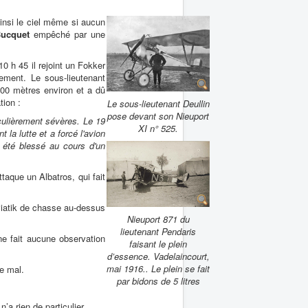
insi le ciel même si aucun
ucquet
empêché par une
0 h 45 il rejoint un Fokker
lement. Le sous-lieutenant
100 mètres environ et a dû
tion :
Le sous-lieutenant Deullin
pose devant son Nieuport
culièrement sévères. Le 19
XI n° 525.
la lutte et a forcé l'avion
 été blessé au cours d'un
ttaque un Albatros, qui fait
Aviatik de chasse au-dessus
Nieuport 871 du
lieutenant Pendaris
e fait aucune observation
faisant le plein
d’essence. Vadelaincourt,
mai 1916.. Le plein se fait
e mal.
par bidons de 5 litres
n’a rien de particulier.