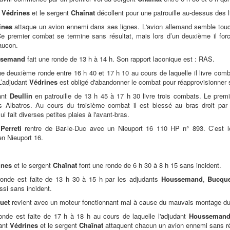
t
Védrines
et le sergent
Chaînat
décollent pour une patrouille au-dessus des l
ines
attaque un avion ennemi dans ses lignes. L'avion allemand semble touch
e premier combat se termine sans résultat, mais lors d’un deuxième il force 
aucon.
ssemand
fait une ronde de 13 h à 14 h. Son rapport laconique est : RAS.
ne deuxième ronde entre 16 h 40 et 17 h 10 au cours de laquelle il livre com
L’adjudant
Védrines
est obligé d'abandonner le combat pour réapprovisionner s
ant
Deullin
en patrouille de 13 h 45 à 17 h 30 livre trois combats. Le pre
 Albatros. Au cours du troisième combat il est blessé au bras droit par 
i fait diverses petites plaies à l'avant-bras.
t
Perreti
rentre de Bar-le-Duc avec un Nieuport 16 110 HP n° 893. C’est l
 en Nieuport 16.
ines
et le sergent
Chaînat
font une ronde de 6 h 30 à 8 h 15 sans incident.
onde est faite de 13 h 30 à 15 h par les adjudants
Houssemand
,
Bucque
ussi sans incident.
uet
revient avec un moteur fonctionnant mal à cause du mauvais montage du
onde est faite de 17 h à 18 h au cours de laquelle l'adjudant
Housseman
dant
Védrines
et le sergent
Chaînat
attaquent chacun un avion ennemi sans ré