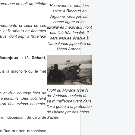
ourvu que ce soit un fétiche
Recevant les premiers
soins à Brocourt en
Argonne, Georges fait
bonne figure et les
 vêtements et ceux de son
auxiliaires médicaux n’ont
, et l'a abattu en flammes
pas l’air très inquiet. Il
us, dont sept à l'intérieur
sera ensuite évacué à
l'ambulance japonaise de
l'hôtel Astoria.
Garanjoux
le 13,
Géhant
,
ans la mâchoire qui le met
Profil du Morane type N
se et d'un courage hors de
de Védrines équipée de
se ennemis. Bien qu'atteint
sa mitrailleuse tirant dans
 l'un des avions ennemis,
l’axe grâce à la protection
de l’hélice par des coins
e indépendant de celui de
d’acier.
r-le-Duc sur son monoplace