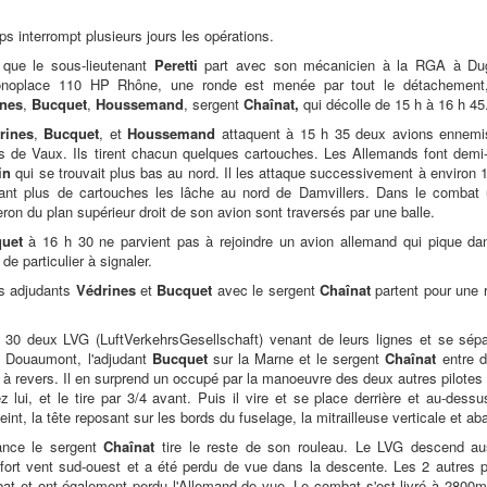
 interrompt plusieurs jours les opérations.
 que le sous-lieutenant
Peretti
part avec son mécanicien à la RGA à Dugn
onoplace 110 HP Rhône, une ronde est menée par tout le détachement,
ines
,
Bucquet
,
Houssemand
, sergent
Chaînat,
qui décolle de 15 h à 16 h 45
rines
,
Bucquet
, et
Houssemand
attaquent à 15 h 35 deux avions ennemis
s de Vaux. Ils tirent chacun quelques cartouches. Les Allemands font demi-t
in
qui se trouvait plus bas au nord. Il les attaque successivement à environ 1
ant plus de cartouches les lâche au nord de Damvillers. Dans le combat 
on du plan supérieur droit de son avion sont traversés par une balle.
uet
à 16 h 30 ne parvient pas à rejoindre un avion allemand qui pique da
 de particulier à signaler.
es adjudants
Védrines
et
Bucquet
avec le sergent
Chaînat
partent pour une 
h 30 deux LVG (LuftVerkehrsGesellschaft) venant de leurs lignes et se sép
e Douaumont, l'adjudant
Bucquet
sur la Marne et le sergent
Chaînat
entre d
 à revers. Il en surprend un occupé par la manoeuvre des deux autres pilotes a
z lui, et le tire par 3/4 avant. Puis il vire et se place derrière et au-dessu
eint, la tête reposant sur les bords du fuselage, la mitrailleuse verticale et a
ance le sergent
Chaînat
tire le reste de son rouleau. Le LVG descend aus
 fort vent sud-ouest et a été perdu de vue dans la descente. Les 2 autres pil
at et ont également perdu l'Allemand de vue. Le combat s'est livré à 2800