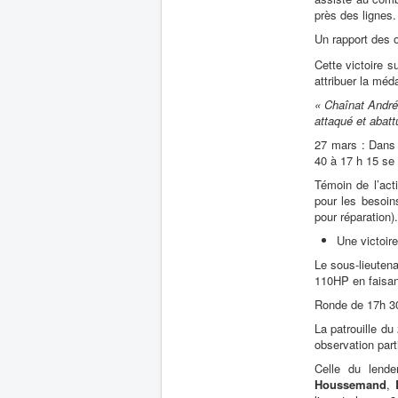
près des lignes.
Un rapport des o
Cette victoire s
attribuer la méda
« Chaînat André,
attaqué et abat
27 mars : Dans
40 à 17 h 15 se 
Témoin de l’acti
pour les besoin
pour réparation).
Une victoir
Le sous-lieuten
110HP en faisan
Ronde de 17h 30
La patrouille d
observation parti
Celle du lende
Houssemand
,