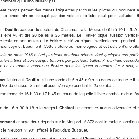
3 combats qui n’aboutissent pas.
beau temps permet des rondes fréquentes par tous les pilotes qui occupent a
. Le lendemain est occupé par des vols en solitaire sauf pour l’adjudant
B
ant
Deullin
parcourt le secteur de Chalamont à la Meuse de 9 h à 10 h 45. A 1
ns être vu et tire 20 balles à 25 mètres. Le Fokker pique aussitôt vertica
 le reste de son rouleau. Le Fokker a été vu piquant verticalement pendant 
nsenvoye et Beaumont. Cette victoire est homologuée et est suivie d’une cita
ois de mars 1916 a livré plusieurs combats aériens dont quelques-uns parti
vion atteint et son casque traversé par plusieurs balles. A continué cependant 
ir. Le 31 mars a abattu un Fokker dans les lignes ennemies. Le 2 avril, a
»
sous-lieutenant
Deullin
fait une ronde de 6 h 45 à 9 h au cours de laquelle il a
n LVG de chasse. Sa mitrailleuse s'enraye pendant le 2e combat.
ième ronde de 16 h 30 à 17 h 45 au cours de laquelle il livre combat à deux 
de de 16 h 30 à 18 h le sergent
Chaînat
ne rencontre aucun adversaire et n
ssemand
essaye deux départs sur le Nieuport n° 872 dont le moteur fonctionn
it le Nieuport n° 901 affecté à l’adjudant
Bucquet
.
 avril commence par un premier vol du sergent
Chaînat
entre 6 h 30 et 8 h qui 