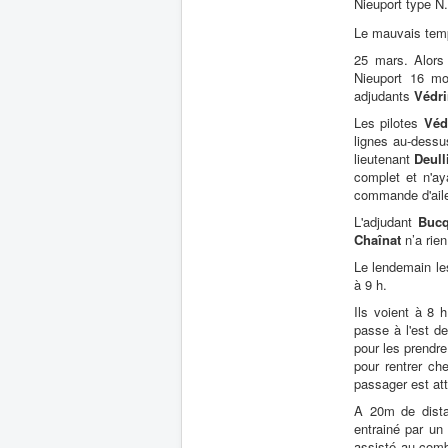
Nieuport type N.
Le mauvais temps
25 mars. Alors
Nieuport 16 m
adjudants
Védr
Les pilotes
Véd
lignes au-dessu
lieutenant
Deull
complet et n'ay
commande d'ailer
L'adjudant
Bucq
Chaînat
n’a rien
Le lendemain l
à 9 h.
Ils voient à 8 
passe à l'est d
pour les prendre
pour rentrer che
passager est att
A 20m de dist
entrainé par un
assisté au comb