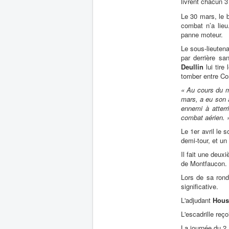
livrent chacun 
Le 30 mars, le 
combat n’a lieu
panne moteur.
Le sous-lieuten
par derrière sa
Deullin
lui tire
tomber entre Co
« Au cours du m
mars, a eu son a
ennemi à atterr
combat aérien. 
Le 1er avril le 
demi-tour, et u
Il fait une deux
de Montfaucon.
Lors de sa ron
significative.
L'adjudant
Hou
L'escadrille reço
La journée du 2