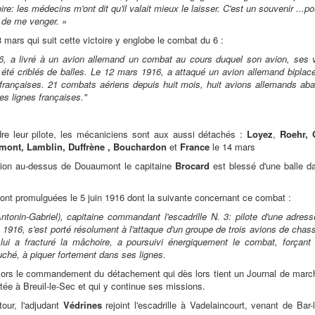
ire: les médecins m'ont dit qu'il valait mieux le laisser. C'est un souvenir ...p
e de me venger. »
8 mars qui suit cette victoire y englobe le combat du 6 :
6, a livré à un avion allemand un combat au cours duquel son avion, ses
 été criblés de balles. Le 12 mars 1916, a attaqué un avion allemand biplace
françaises. 21 combats aériens depuis huit mois, huit avions allemands abatt
es lignes françaises."
dre leur pilote, les mécaniciens sont aux aussi détachés :
Loyez
,
Roehr,
mont,
Lamblin,
Duffrène ,
Bouchardon
et
France
le 14 mars
sion au-dessus de Douaumont le capitaine
Brocard
est blessé d'une balle d
sont promulguées le 5 juin 1916 dont la suivante concernant ce combat :
Antonin-Gabriel), capitaine commandant l'escadrille N. 3: pilote d'une adres
 1916, s'est porté résolument à l'attaque d'un groupe de trois avions de chas
 lui a fracturé la mâchoire, a poursuivi énergiquement le combat, forçant
uché, à piquer fortement dans ses lignes.
ors le commandement du détachement qui dès lors tient un Journal de march
estée à Breuil-le-Sec et qui y continue ses missions.
our, l'adjudant
Védrines
rejoint l'escadrille à Vadelaincourt, venant de Ba