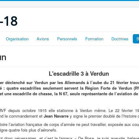
-18
Organisation
Avions
Personnels
Formation
Doctrines
B
un
L'escadrille 3 à Verdun
r déclenché sur Verdun par les Allemands à l’aube du 21 février trouve
ité : quatre escadrilles seulement servent la Région Forte de Verdun (RV
t une escadrille de chasse, la N 67, seule représentante de l’aviation de
RVF depuis octobre 1915 elle stationne à Verdun même. Le 22 février 1
nd le commandement et
Jean Navarre
y signe le premier doublé de l’histoire d
toire l’aviation française de corps d’armée ne peut travailler, exposée aux co
igne quatre fois plus d’aéronefs.
nt donc nécessaires, et c’est le fameux « De Rose, je suis aveugle, balaye