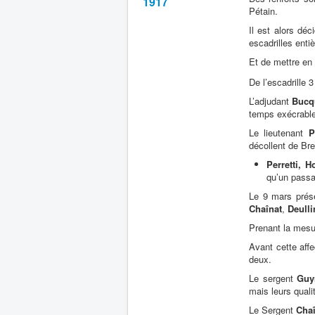
1917
Pétain.
Il est alors dé
escadrilles entiè
Et de mettre en
De l’escadrille 
L’adjudant
Bucq
temps exécrable 
Le lieutenant
P
décollent de Bre
Perretti, 
qu’un pass
Le 9 mars prése
Chaînat
,
Deulli
Prenant la mesur
Avant cette affe
deux.
Le sergent
Guy
mais leurs qual
Le Sergent
Chaî