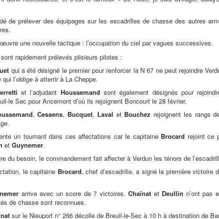
cidé de prélever des équipages sur les escadrilles de chasse des autres ar
res.
 œuvre une nouvelle tactique : l’occupation du ciel par vagues successives.
3 sont rapidement prélevés plisieurs pilotes :
uet
qui a été désigné le premier pour renforcer la N 67 ne peut rejoindre Verd
qui l’oblige à atterrir à La Cheppe.
erretti
et l’adjudant
Houssemand
sont également désignés pour rejoindre
uil-le Sec pour Ancemont d’où ils rejoignent Boncourt le 28 février.
Houssemand
,
Cessens
,
Bucquet
,
Laval
et
Bouchez
rejoignent les rangs d
age.
nte un tournant dans ces affectations car le capitaine
Brocard
rejoint ce
n
et
Guynemer
.
e du besoin, le commandement fait affecter à Verdun les ténors de l’escadrill
ctation, le capitaine
Brocard
, chef d’escadrille, a signé la première victoire d
nemer
arrive avec un score de 7 victoires.
Chaînat
et
Deullin
n’ont pas e
ités de chasse sont reconnues.
nat
sur le Nieuport n° 266 décolle de Breuil-le-Sec à 10 h à destination de Bar