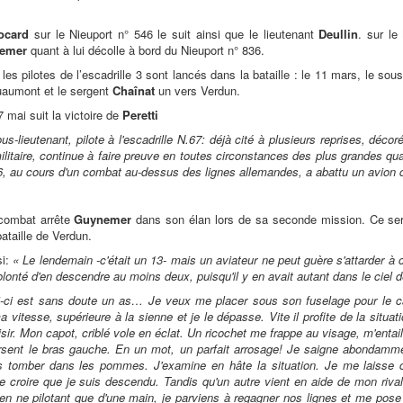
ocard
sur le Nieuport n° 546 le suit ainsi que le lieutenant
Deullin
. sur le
emer
quant à lui décolle à bord du Nieuport n° 836.
 les pilotes de l’escadrille 3 sont lancés dans la bataille : le 11 mars, le sou
aumont et le sergent
Chaînat
un vers Verdun.
7 mai suit la victoire de
Peretti
ous-lieutenant, pilote à l'escadrille N.67: déjà cité à plusieurs reprises, déco
ilitaire, continue à faire preuve en toutes circonstances des plus grandes qual
, au cours d'un combat au-dessus des lignes allemandes, a abattu un avion 
combat arrête
Guynemer
dans son élan lors de sa seconde mission. Ce sera
ataille de Verdun.
si:
« Le lendemain -c'était un 13- mais un aviateur ne peut guère s'attarder à c
lonté d'en descendre au moins deux, puisqu'il y en avait autant dans le ciel
lui-ci est sans doute un as… Je veux me placer sous son fuselage pour le 
a vitesse, supérieure à la sienne et je le dépasse. Vite il profite de la situat
oisir. Mon capot, criblé vole en éclat. Un ricochet me frappe au visage, m'entail
rsent le bras gauche. En un mot, un parfait arrosage! Je saigne abondamme
s tomber dans les pommes. J'examine en hâte la situation. Je me laisse 
e croire que je suis descendu. Tandis qu'un autre vient en aide de mon rival 
en ne pilotant que d'une main, je parviens à regagner nos lignes et me pose 