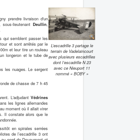
y prendre livraison d'un
 sous-lieutenant
Deullin
,
.
 qui semblent passer les
our et sont arrêtés par le
L’escadrille 3 partage le
00m et leur tire un rouleau
terrain de Vadelaincourt
un longeron et le tube de
avec plusieurs escadrilles
dont l’escadrille N 23
avec ce Nieuport 11
ns les nuages. Le sergent
nommé « BOBY »
ronde de chasse de 7 h 45
arent. L'adjudant
Védrines
ans les lignes allemandes
u moment où il allait virer
s. Il constate alors que le
bandonnée.
sitôt en spirales serrées
otes de l’escadrille 3 ont
m au nord de Douaumont et