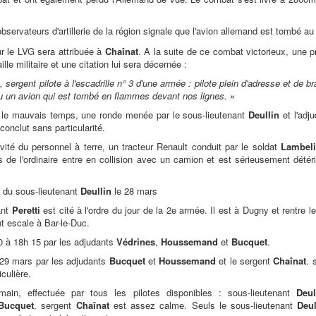
bservateurs d'artillerie de la région signale que l'avion allemand est tombé 
ur le LVG sera attribuée à
Chaînat
. A la suite de ce combat victorieux, une pr
ille militaire et une citation lui sera décernée :
 sergent pilote à l'escadrille n° 3 d'une armée : pilote plein d'adresse et de 
tu un avion qui est tombé en flammes devant nos lignes. »
 le mauvais temps, une ronde menée par le sous-lieutenant
Deullin
et l'adj
conclut sans particularité.
vité du personnel à terre, un tracteur Renault conduit par le soldat
Lambel
s de l'ordinaire entre en collision avec un camion et est sérieusement détér
e du sous-lieutenant
Deullin
le 28 mars
ant
Peretti
est cité à l'ordre du jour de la 2e armée. Il est à Dugny et rentre
t escale à Bar-le-Duc.
 à 18h 15 par les adjudants
Védrines
,
Houssemand
et
Bucquet
.
u 29 mars par les adjudants
Bucquet
et
Houssemand
et le sergent
Chaînat
. 
culière.
main, effectuée par tous les pilotes disponibles : sous-lieutenant
Deul
Bucquet
, sergent
Chaînat
est assez calme. Seuls le sous-lieutenant
Deul