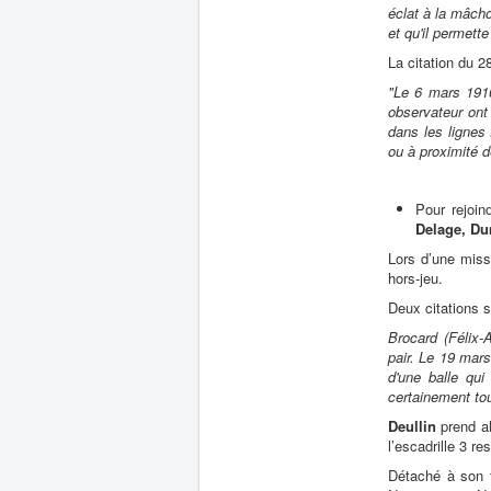
éclat à la mâcho
et qu'il permett
La citation du 2
"Le 6 mars 191
observateur ont
dans les lignes 
ou à proximité d
Pour rejoin
Delage,
Du
Lors d’une mis
hors-jeu.
Deux citations 
Brocard (Félix-
pair. Le 19 mars
d'une balle qui
certainement to
Deullin
prend al
l’escadrille 3 r
Détaché à son t