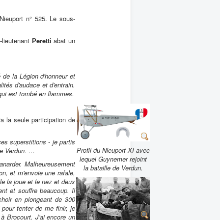
 Nieuport n° 525. Le sous-
s-lieutenant
Peretti
abat un
ré de la Légion d'honneur et
ités d'audace et d'entrain.
qui est tombé en flammes.
 la seule participation de
es superstitions - je partis
Profil du Nieuport XI avec
 de Verdun. …
lequel Guynemer rejoint
canarder. Malheureusement
la bataille de Verdun.
ion, et m'envoie une rafale,
le la joue et le nez et deux
nt et souffre beaucoup. Il
choir en plongeant de 300
pour tenter de me finir, je
à Brocourt. J'ai encore un