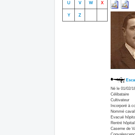
U
V
W
X
Y
Z
Escad
Né le 01/02/1
Célibataire
Cultivateur
Incorporé à co
Nommé cavalie
Evacué hôpital
Rentré hôpital
Caserne de V
Convalescence