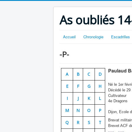
As oubliés 14
Accueil
Chronologie
Escadrilles
-P-
Paulaud B
A
B
C
D
Né le 1er févr
E
F
G
H
Décédé le 29 
Cultivateur
I
J
K
L
4e Dragons
M
N
O
P
Dijon, Ecole 
Brevat militai
Q
R
S
T
Brevet ACF du