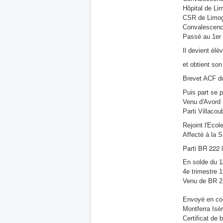
Hôpital de Li
CSR de Limog
Convalescence
Passé au 1er 
Il devient élè
et obtient so
Brevet ACF d
Puis part se 
Venu d'Avord 
Parti Villacou
Rejoint l'Ecol
Affecté à la 
Parti BR 222 l
En solde du 1
4e trimestre 1
Venu de BR 2
Envoyé en cong
Montferra Isè
Certificat de 