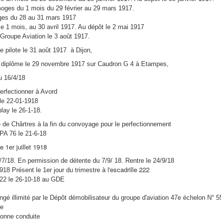
moges du 1 mois du 29 février au 29 mars 1917.
es du 28 au 31 mars 1917
 1 mois, au 30 avril 1917. Au dépôt le 2 mai 1917
Groupe Aviation le 3 août 1917.
ve pilote le 31 août 1917
à Dijon,
n diplôme le 29 novembre 1917 sur Caudron G 4 à
Etampes,
u 16/4/18
perfectionner à Avord
le 22-01-1918
blay le 26-1-18.
e de Chârtres à la fin du convoyage pour le perfectionnement
SPA 76 le 21-6-18
e 1er juillet 1918
/7/18. En permission de détente du 7/9/ 18. Rentre le 24/9/18
à l'escadrille 222
918 Présent le 1er jour du trimestre
22 le 26-10-18 au GDE
é illimité par le Dépôt démobilisateur du groupe d'aviation 47e échelon N° 55
re
bonne conduite