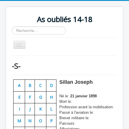
As oubliés 14-18
Rechercher
Basculer
la
navigation
Accueil
-S-
Chronologie
Escadrilles
Sillan Joseph
A
B
C
D
Organisation
Né le:
21 janvier 1898
E
F
G
H
Avions
Mort le:
Profession avant la mobilisation:
Personnels
I
J
K
L
Passé à l'aviation le:
Formation
Brevet militaire le:
M
N
O
P
Parcours:
Doctrines
Affectations: