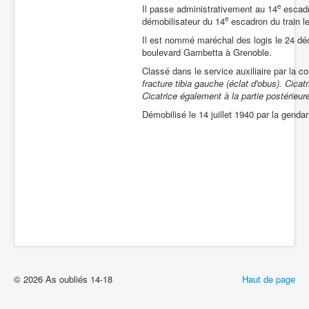
e
Il passe administrativement au 14
escadro
e
démobilisateur du 14
escadron du train l
Il est nommé maréchal des logis le 24 dé
boulevard Gambetta à Grenoble.
Classé dans le service auxiliaire par la
fracture tibia gauche (éclat d'obus). Cica
Cicatrice également à la partie postérieu
Démobilisé le 14 juillet 1940 par la gendarm
© 2026 As oubliés 14-18
Haut de page