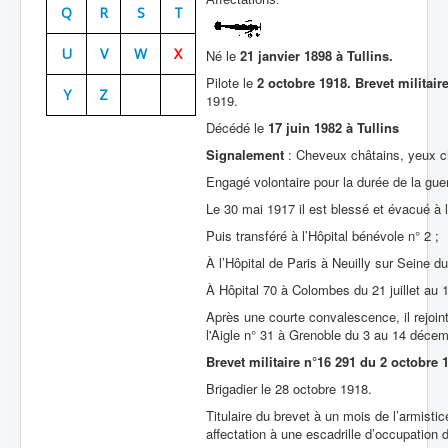
Q
R
S
T
Batailles
U
V
W
X
Né le
21 janvier 1898 à Tullins.
Les As
Pilote le
2 octobre 1918. Brevet militair
Y
Z
Cahiers des As
1919.
Décédé le
17 juin 1982 à Tullins
Signalement
: Cheveux châtains, yeux châ
Engagé volontaire pour la durée de la gu
Le 30 mai 1917 il est blessé et évacué à 
Puis transféré à l’Hôpital bénévole n° 2 ;
À l’Hôpital de Paris à Neuilly sur Seine du 
À Hôpital 70 à Colombes du 21 juillet au
Après une courte convalescence, il rejoin
l'Aigle n° 31 à Grenoble du 3 au 14 décem
Brevet militaire n°16 291 du 2 octobre 
Brigadier le 28 octobre 1918.
Titulaire du brevet à un mois de l’armistice
affectation à une escadrille d’occupation 