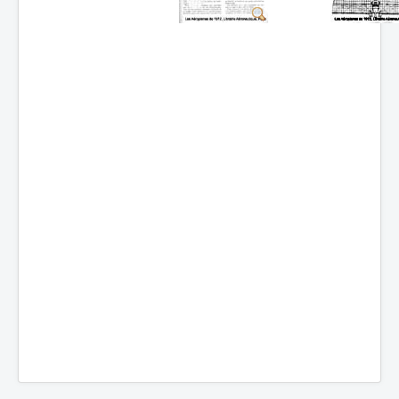
Batailles
Les As
Cahiers des As