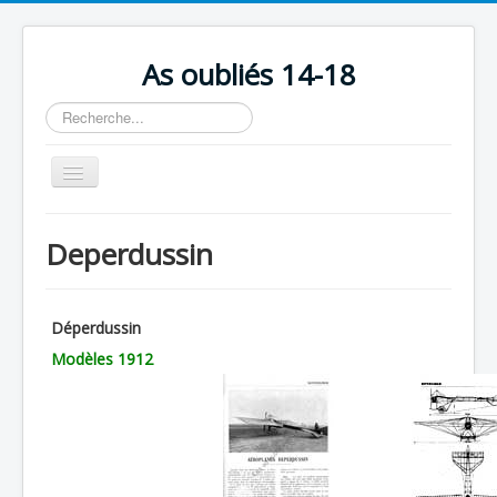
As oubliés 14-18
Rechercher
Basculer
la
navigation
Accueil
Deperdussin
Chronologie
Escadrilles
Déperdussin
Organisation
Modèles
1912
Avions
Personnels
Formation
Doctrines