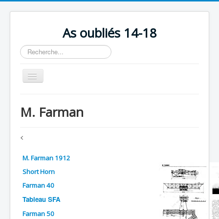
As oubliés 14-18
Rechercher
Basculer
la
navigation
Accueil
M. Farman
Chronologie
Escadrilles
<
Organisation
M. Farman 1912
Avions
Short Horn
Personnels
Farman 40
Tableau SFA
Formation
Farman 50
Doctrines