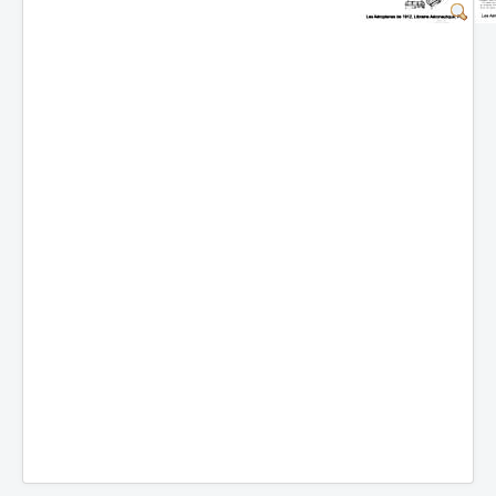
Batailles
Les As
Cahiers des As