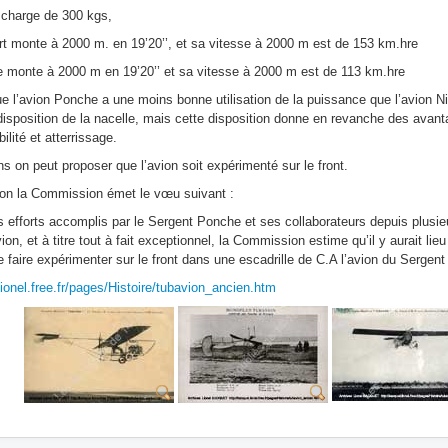
charge de 300 kgs,
rt monte à 2000 m. en 19’20’’, et sa vitesse à 2000 m est de 153 km.hre
 monte à 2000 m en 19’20’’ et sa vitesse à 2000 m est de 113 km.hre
ue l’avion Ponche a une moins bonne utilisation de la puissance que l’avion Ni
 disposition de la nacelle, mais cette disposition donne en revanche des avan
ilité et atterrissage.
s on peut proposer que l’avion soit expérimenté sur le front.
on la Commission émet le vœu suivant :
s efforts accomplis par le Sergent Ponche et ses collaborateurs depuis plusi
ion, et à titre tout à fait exceptionnel, la Commission estime qu’il y aurait l
 de faire expérimenter sur le front dans une escadrille de C.A l’avion du Ser
lionel.free.fr/pages/Histoire/tubavion_ancien.htm