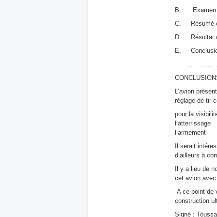
B. Examen dét
C. Résumé d
D. Résultat 
E. Conclusi
………………
CONCLUSIONS
L’avion présen
réglage de tir 
pour la visibili
l’atterrissage
l’armement
Il serait intér
d’ailleurs à co
Il y a lieu de 
cet avion avec
A ce point de v
construction ul
Signé : T