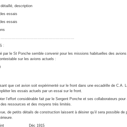
aillé, description
es essais
des essais
ons
…………………………………………………
 :
té par le St Ponche semble convenir pour les missions habituelles des avion
contestable sur les avions actuels :
té
essant que cet avion soit expérimenté sur le front dans une escadrille de C.A. 
mpléter les essais actuels par un essai sur le front.
noter l’effort considérable fait par le Sergent Ponche et ses collaborateurs pour 
 des ressources et des moyens très limités.
ue, de petits détails de construction laissent à désirer qu’il sera possible de
térieure.
oussaint Déc 1915