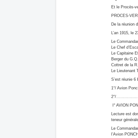
Et le Procès-v
PROCES-VER
De la réunion
L’an 1915, le
Le Commandant
Le Chef d’Esca
Le Capitaine E
Berger du G.Q
Cottret de la 
Le Lieutenant 
S’est réunie 6
1°/ Avion Pon
2°/…………
I° AVION PON
Lecture est do
teneur générale
Le Commandant 
l’Avion PONCH