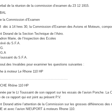
erbal de la réunion de la commission d’examen du 23 12 1915.
BAL
 de la Commission d’Examen
 23 déc à 14 hres 30, la Commission d’Examen des Avions et Moteurs, comp
 Dorand de la Section Technique de l’Aéro.
dron Marie, de l’Inspection des Ecoles
tévé du S.F.A.
.G.
R.G.A
Toussaint du S.F.A.
 boul.des Invalides pour examiner les questions suivantes :
che à moteur Le Rhone 110 HP
………………………………………………………….
CHE Rhône 110 HP
nnée par le Lt Toussaint de son rapport sur les essais de l’avion Ponche. La
 de ce rapport qui est joint au présent P.V.
Dorand attire l’attention de la Commission sur les grosses différences des 
E et avec l’avion NIEUPORT à moteurs Rhone 110.