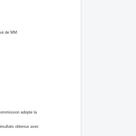
osé de MM.
 Commission adopte la
résultats obtenus avec