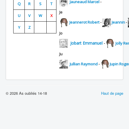
Jauneaud Marcel
-
Q
R
S
T
Batailles
Je
U
V
W
X
Les As
Jeannerot Robert
-
Jeannin
-
Y
Z
Cahiers des As
Jo
Jobart Emmanuel
-
Jolly Re
Ju
Jullian Raymond
-
Jupin Roge
© 2026 As oubliés 14-18
Haut de page