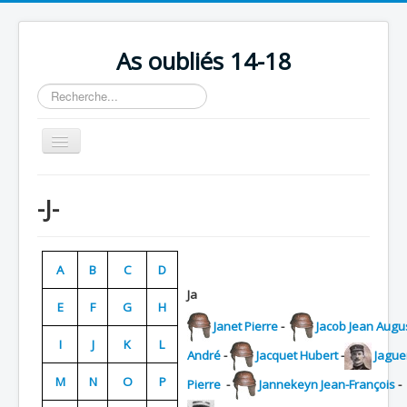
As oubliés 14-18
Rechercher
Basculer
la
navigation
Accueil
-J-
Chronologie
Escadrilles
A
B
C
D
Organisation
Ja
E
F
G
H
Avions
Janet Pierre
-
Jacob Jean Augu
Personnels
I
J
K
L
André
-
Jacquet Hubert
-
Jague
Formation
M
N
O
P
Pierre
-
Jannekeyn Jean-François
-
Doctrines