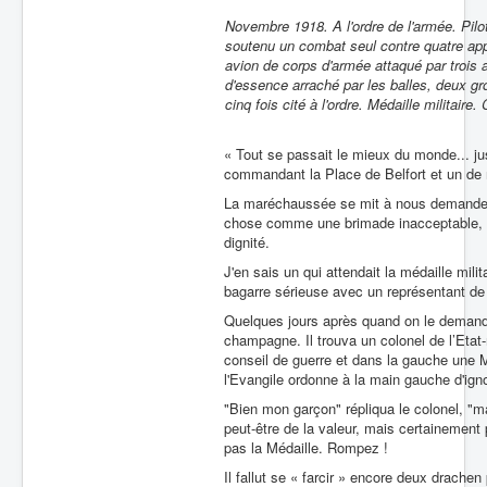
Novembre 1918. A l'ordre de l'armée. Pilo
soutenu un combat seul contre quatre ap
avion de corps d'armée attaqué par trois a
d'essence arraché par les balles, deux gr
cinq fois cité à l'ordre. Médaille militair
« Tout se passait le mieux du monde... jusq
commandant la Place de Belfort et un de no
La maréchaussée se mit à nous demander de
chose comme une brimade inacceptable, l
dignité.
J'en sais un qui attendait la médaille mili
bagarre sérieuse avec un représentant de l
Quelques jours après quand on le demanda 
champagne. Il trouva un colonel de l’Etat-m
conseil de guerre et dans la gauche une Mé
l'Evangile ordonne à la main gauche d'ignor
"Bien mon garçon" répliqua le colonel, "ma
peut-être de la valeur, mais certainement 
pas la Médaille. Rompez !
Il fallut se « farcir » encore deux drache