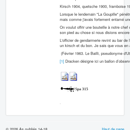
Kirsch 1904, quetsche 1900, framboise 191
Lorsque le lendemain "La Goupille" péné
mais comme j'avais fortement entamé une 
On voulut offrir une bouteille à notre chef 
son pied au chose si nous disions encore
L'officier de gendarmerie revint au bar de 
un kirsch et du bon. Je sais que vous en 
(Février 1963. Le Bailli, pseudonyme d'U
[1]
Dracken désigne ici un ballon d’observ
Spa 315
.
© 2026 As oubliés 14-18
Haut de page