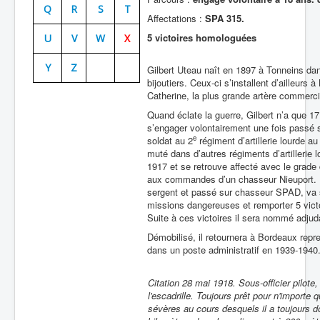
Q
R
S
T
Affectations :
SPA 315.
Batailles
5
victoires homologuées
U
V
W
X
Les As
Y
Z
Cahiers des As
Gilbert Uteau naît en 1897 à Tonneins dan
bijoutiers. Ceux-ci s’installent d’ailleur
Catherine, la plus grande artère commercia
Quand éclate la guerre, Gilbert n’a que 17
s’engager volontairement une fois passé 
e
soldat au 2
régiment d’artillerie lourde a
muté dans d’autres régiments d’artillerie lo
1917 et se retrouve affecté avec le grade
aux commandes d’un chasseur Nieuport. Bi
sergent et passé sur chasseur SPAD, va s
missions dangereuses et remporter 5 victoi
Suite à ces victoires il sera nommé adjud
Démobilisé, il retournera à Bordeaux repr
dans un poste administratif en 1939-1940.
Citation 28 mai 1918. Sous-officier pilote,
l'escadrille. Toujours prêt pour n'importe 
sévères au cours desquels il a toujours d