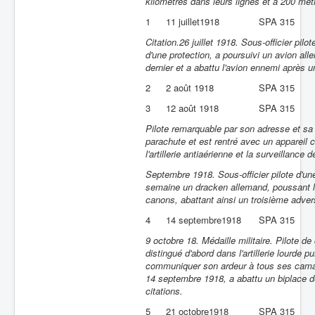
kilomètres dans leurs lignes et à 200 mèt
1
11 juillet1918
SPA 315
Citation.26 juillet 1918. Sous-officier pi
d'une protection, a poursuivi un avion al
dernier et a abattu l'avion ennemi après 
2
2 août 1918
SPA 315
3
12 août 1918
SPA 315
Pilote remarquable par son adresse et sa t
parachute et est rentré avec un appareil c
l'artillerie antiaérienne et la surveilla
Septembre 1918. Sous-officier pilote d'u
semaine un dracken allemand, poussant l'a
canons, abattant ainsi un troisième adver
4
14 septembre1918
SPA 315
9 octobre 18. Médaille militaire. Pilote d
distingué d'abord dans l'artillerie lourde pu
communiquer son ardeur à tous ses cama
14 septembre 1918, a abattu un biplace d
citations.
5
21 octobre1918
SPA 315