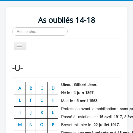
As oubliés 14-18
Rechercher
Basculer
la
navigation
Accueil
-U-
Chronologie
Escadrilles
Uteau, Gilbert Jean.
A
B
C
D
Organisation
Né le :
4 juin 1897.
E
F
G
H
Mort le :
5 avril 1963.
Avions
Profession avant la mobilisation :
sans p
Personnels
I
J
K
L
Passé à l'aviation le :
16 avril 1917, élèv
Formation
M
N
O
P
Brevet militaire le :
22 juillet 1917.
Doctrines
Parcours :
engagé volontaire à 18 ans. 