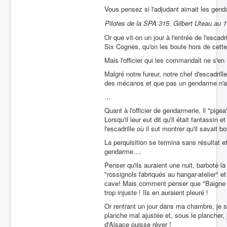
Vous pensez si l'adjudant aimait les gen
Pilotes de la SPA 315. Gilbert Uteau au 1
Or que vit-on un jour à l'entrée de l'escadri
Six Cognes, qu'on les boute hors de cette
Mais l'officier qui les commandait ne s'e
Malgré notre fureur, notre chef d'escadrill
des mécanos et que pas un gendarme n'a
…
Quant à l'officier de gendarmerie, il "pigea"
Lorsqu'il leur eut dit qu'il était fantassin 
l'escadrille où il sut montrer qu'il savait bo
La perquisition se termina sans résultat et
gendarme….
Penser qu'ils auraient une nuit, barboté la v
"rossignols fabriqués au hangar-atelier" e
cave! Mais comment penser que "Baigne dans
trop injuste ! Ils en auraient pleuré !
Or rentrant un jour dans ma chambre, je se
planche mal ajustée et, sous le plancher, 
d'Alsace puisse rêver !