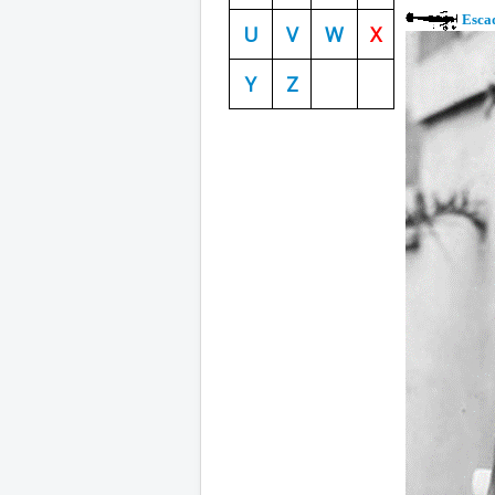
Escad
U
V
W
X
Y
Z