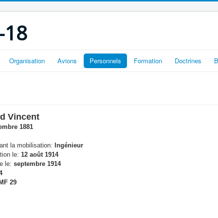
-18
Organisation
Avions
Personnels
Formation
Doctrines
B
d Vincent
embre 1881
nt la mobilisation:
Ingénieur
tion le:
12 août 1914
e le:
septembre 1914
4
MF 29