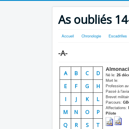
As oubliés 14
Accueil
Chronologie
Escadrilles
-A-
Almonaci
A
B
C
D
Né le:
26 déc
Mort le:
E
F
G
H
Profession ava
Passé à l'avia
Brevet militair
I
J
K
L
Parcours:
GB
Affectations:
M
N
O
P
Pilote
Q
R
S
T