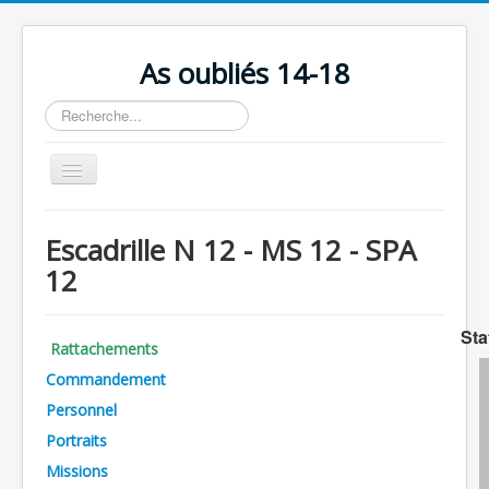
As oubliés 14-18
Rechercher
Basculer
la
navigation
Accueil
Escadrille N 12 - MS 12 - SPA
Chronologie
12
Escadrilles
Organisation
Sta
Rattachements
Avions
Commandement
Personnels
Personnel
Portraits
Formation
Missions
Doctrines