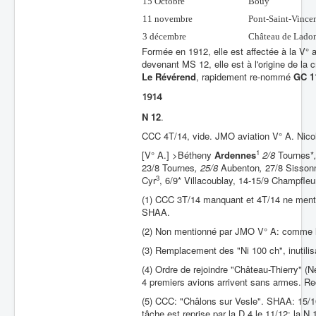
15 Octobre
Bouy
11 novembre
Pont-Saint-Vince
3 décembre
Château de Lado
Formée en 1912, elle est affectée à la V°
devenant MS 12, elle est à l'origine de la c
Le Révérend
, rapidement re-nommé
GC 1
1914
N 12
.
CCC 4T/14, vide. JMO aviation V° A. Nic
1
[V° A.] >Bétheny
Ardennes
2/8
Tournes*
23/8 Tournes
, 25/8
Aubenton
,
27/8 Sisson
3
Cyr
, 6/9* Villacoublay, 14-15/9 Champfleu
(1) CCC 3T/14 manquant et 4T/14 ne menti
SHAA.
(2) Non mentionné par JMO V° A: comme l
(3) Remplacement des "Ni 100 ch", inutilis
(4) Ordre de rejoindre "Château-Thierry" (N
4 premiers avions arrivent sans armes. R
(5) CCC: "Châlons sur Vesle". SHAA: 15/10 
tâche est reprise par la D 4 le 11/12; la 