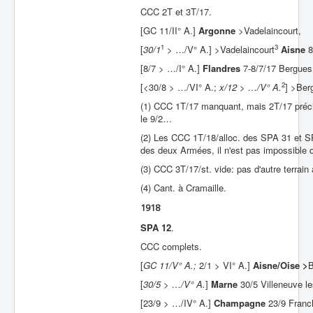
CCC 2T et 3T/17.
[GC 11/II° A.]
Argonne
>Vadelaincourt,
1
3
[
30/1
> …/V° A.] >Vadelaincourt
Aisne
8
[8/7 > …/I° A.]
Flandres
7-8/7/17 Bergues
2
[<30/8 > …/VI° A.;
x/12 > …/V° A.
] >Be
(1) CCC 1T/17 manquant, mais 2T/17 précis
le 9/2…
(2) Les CCC 1T/18/alloc. des SPA 31 et SP
des deux Armées, il n'est pas impossible qu
(3) CCC 3T/17/st. vide: pas d'autre terrai
(4) Cant. à Cramaille.
1918
SPA 12
.
CCC complets.
[
GC 11/V° A.;
2/1 > VI° A.]
Aisne/Oise >
B
[
30/5 > …/V° A.
]
Marne
30/5 Villeneuve le
[23/9 > …/IV° A.]
Champagne
23/9 Franch