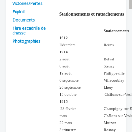
Victoires/Pertes
Batailles
Exploit
Stationnements et rattachements
Les As
Documents
1ère escadrille de
Cahiers des As
Stationnements
chasse
1912
Photographies
Décembre
Reims
1914
2 août
Belval
8 août
Stenay
19 août
Philippeville
6 septembre
Villacoublay
26 septembre
Lhéry
15 octobre
Châlons-sur-Vesl
1915
28 février
Champigny-sur-E
mars
Châlons-sur-Vesl
22 mars
Muizon
3 trimestre
Rosnay