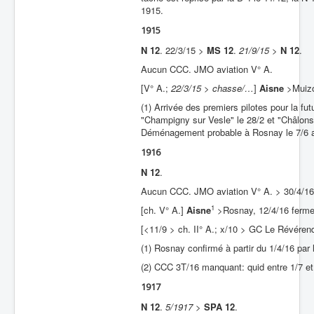
1915.
1915
N 12
. 22/3/15 >
MS 12
.
21/9/15
>
N 12
.
Aucun CCC. JMO aviation V° A.
[V° A.;
22/3/15 > chasse/…
]
Aisne
>
Muiz
(1) Arrivée des premiers pilotes pour la f
"Champigny sur Vesle" le 28/2 et "Châlon
Déménagement probable à Rosnay le 7/6 a
1916
N 12
.
Aucun CCC. JMO aviation V° A. > 30/4/16
1
[ch. V° A.]
Aisne
>Rosnay, 12/4/16 ferme
[<11/9 > ch. II° A.; x/10 > GC Le Révérend
(1) Rosnay confirmé à partir du 1/4/16 pa
(2) CCC 3T/16 manquant: quid entre 1/7 et
1917
N 12
.
5/1917
>
SPA 12
.