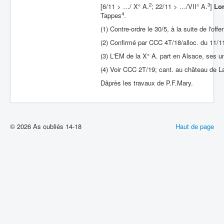
2
3
[6/11 > …/ X° A.
; 22/11 > …/VII° A.
]
Lor
4
Tappes
.
(1) Contre-ordre le 30/5, à la suite de l'off
(2) Confirmé par CCC 4T/18/alloc. du 11/1
(3) L'EM de la X° A. part en Alsace, ses 
(4) Voir CCC 2T/19; cant. au château de 
Dâprès les travaux de P.F.Mary.
© 2026 As oubliés 14-18
Haut de page