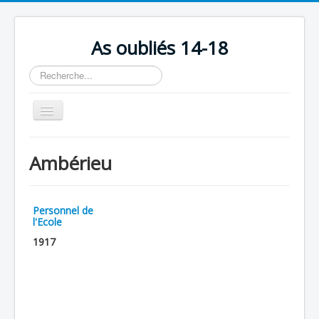
As oubliés 14-18
Rechercher
Basculer
la
navigation
Accueil
Ambérieu
Chronologie
Escadrilles
Personnel de
Organisation
l'Ecole
1917
Avions
Personnels
Formation
Doctrines