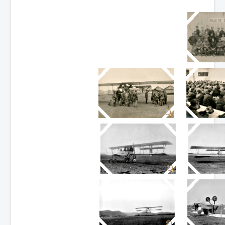
Batailles
Les As
Cahiers des As