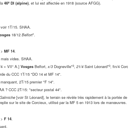
e
 la
46
DI (alpine)
, et lui est affectée en 1918 (source AFGG).
voir 1T/15. SHAA.
osges
18/12
Belfort
*.
>
MF 14
.
 mais vides. SHAA.
3
3
4 = VII° A.]
Vosges
Belfort,
x/3
Dogneville*
,
21/4
Saint Léonard*
, fin/4 Cor
arde du CCC 1T/15 "DO 14 et MF 14".
 manquant, 2T/15 premier "F 14".
AA ? CCC 2T/15: "secteur postal 44".
 Galmiche
[voir St Léonard], le terrain se révèle très rapidement à la portée de l
 replie sur le site de Corcieux, utilisé par la MF 5 en 1913 lors de manœuvres. 
>
F 14
.
ent.