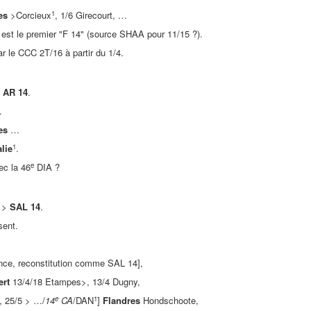
1
es
>Corcieux
, 1/6 Girecourt, …
est le premier "F 14" (source SHAA pour 11/15 ?).
ar le CCC 2T/16 à partir du 1/4.
>
AR 14
.
.
es
…
1
alie
.
e
ec la 46
DIA ?
8 >
SAL 14
.
ent.
nce, reconstitution comme SAL 14],
ert
13/4/18 Etampes>, 13/4 Dugny,
e
1
 25/5 > …/
14
CA
/DAN
]
Flandres
Hondschoote,