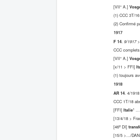
[VII° A.]
Vosg
(1) CCC 3T/16 
(2) Confirmé p
1917
F 14
.
9/1917
CCC complets
[VII° A.]
Vosg
[x/11 > FFI]
It
(1) toujours av
1918
AR 14
. 4/191
CCC 1T/18 abs
1
[FFI]
Italie
…
[13/4/18 > Fra
e
[46
DI]
transf
[15/5 >…/DAN,