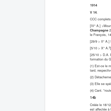
1914
V 14
.
CCC complets
[IV° A.] >Mou
Champagne
2
le François, 
[29/9 > II° A.]
3
[5/10 > X° A.
[25/10 > D.A. 
formation du 
(1) Est-ce le 
tard, respecti
(2) Détacheme
(3) Elle se sp
(4) Cant. "rou
14b
Créée le 18/1
est affectée à