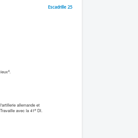
Escadrille 25
4
cieux
.
'artillerie allemande et
e
Travaille avec la 41
DI.