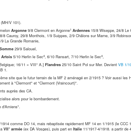
 (MH/V 101).
1
rmelon
Argonne
9/8 Clermont en Argonne
Ardennes
15/8 Wiseppe, 24/8 Le 
8/8 Cauroy, 29/8 Monthois, 1/9 Suippes, 2/9 Châlons sur Marne, 3/9 Robinson
14/9 La Grande Romanie,
Somme
29/9 Salouel,
4
4
]
Artois
5/10 Herlin le Sec
, 6/10 Ransart, 7/10 Herlin le Sec
,
Belgique; 16/11 = VIII° A.]
Flandres
25/10 Saint Pol sur Mer. Devient
VB 1/1
GB 1.
même site que le futur terrain de la MF 2 aménagé en 2/1915 ? Voir aussi les
vement à "Clermont" et "Clermont (Vraincourt)".
nts auprès des CA.
écialise alors pour le bombardement.
te d'Amiens".
2/1914 comme DO 14, mais rebaptisée rapidement MF 14 en 1/1915 (le CCC 1T/
 la
VII° armée
(ex DA Vosges), puis part en
Italie
11/1917-4/1918. a partir de 