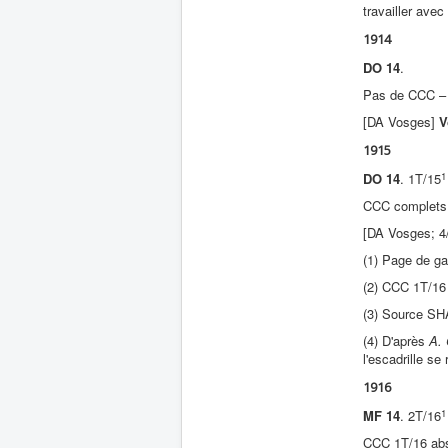
travailler avec
1914
DO 14
.
Pas de CCC – 
[DA Vosges]
V
1915
1
DO 14
. 1T/15
CCC complets
[DA Vosges; 4/
(1) Page de g
(2) CCC 1T/16
(3) Source SH
(4) D'après
A.
l'escadrille se
1916
1
MF 14
. 2T/16
CCC 1T/16 abs