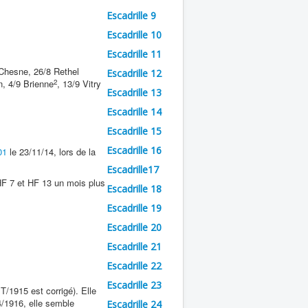
Escadrille 9
Escadrille 10
Escadrille 11
Chesne, 26/8 Rethel
Escadrille 12
2
, 4/9 Brienne
, 13/9 Vitry
Escadrille 13
Escadrille 14
Escadrille 15
Escadrille 16
01
le 23/11/14, lors de la
Escadrille17
 HF 7 et HF 13 un mois plus
Escadrille 18
Escadrille 19
Escadrille 20
Escadrille 21
Escadrille 22
Escadrille 23
1915 est corrigé). Elle
4/1916, elle semble
Escadrille 24