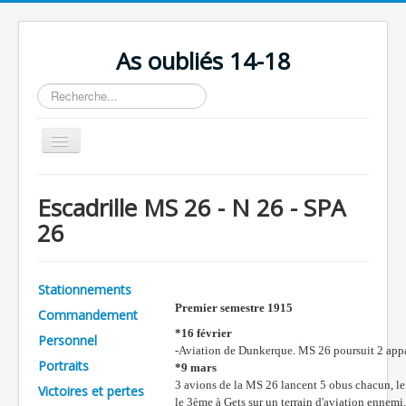
As oubliés 14-18
Rechercher
Basculer
la
navigation
Accueil
Escadrille MS 26 - N 26 - SPA
Chronologie
26
Escadrilles
Organisation
Stationnements
Avions
Premier semestre 1915
Commandement
*16 février
Personnels
Personnel
-Aviation de Dunkerque. MS 26 poursuit 2 appare
Portraits
*9 mars
Formation
3 avions de la MS 26 lancent 5 obus chacun, le 
Victoires et pertes
Doctrines
le 3ème à Gets sur un terrain d'aviation ennemi.