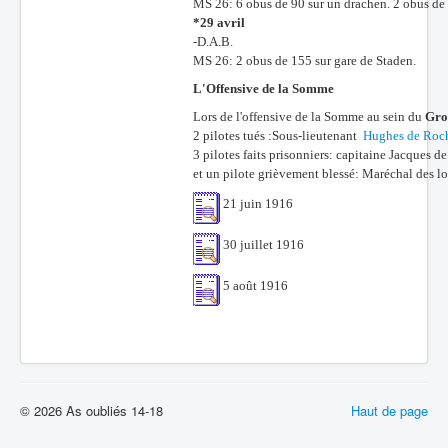
MS 26: 6 obus de 90 sur un drachen. 2 obus de 
*29 avril
-D.A.B.
MS 26: 2 obus de 155 sur gare de Staden.
L'Offensive de la Somme
Lors de l'offensive de la Somme au sein du
Gro
2 pilotes tués :Sous-lieutenant
Hughes de Roch
3 pilotes faits prisonniers: capitaine Jacques 
et un pilote grièvement blessé: Maréchal des l
21 juin 1916
30 juillet 1916
5 août 1916
© 2026 As oubliés 14-18
Haut de page