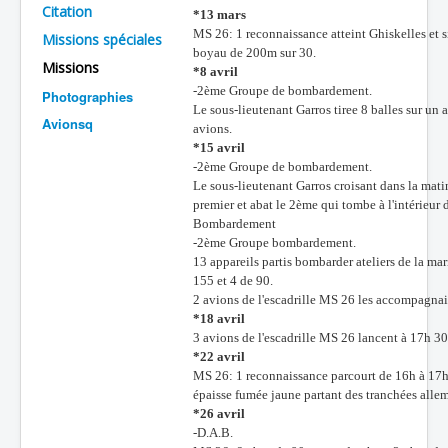
Citation
*13 mars
Batailles
MS 26: 1 reconnaissance atteint Ghiskelles et s
Missions spéciales
boyau de 200m sur 30.
Les As
Missions
*8 avril
-2ème Groupe de bombardement.
Photographies
Cahiers des As
Le sous-lieutenant Garros tiree 8 balles sur un 
Avionsq
avions.
*15 avril
-2ème Groupe de bombardement.
Le sous-lieutenant Garros croisant dans la matiné
premier et abat le 2ème qui tombe à l'intérieur 
Bombardement
-2ème Groupe bombardement.
13 appareils partis bombarder ateliers de la mar
155 et 4 de 90.
2 avions de l'escadrille MS 26 les accompagnaie
*18 avril
3 avions de l'escadrille MS 26 lancent à 17h 30
*22 avril
MS 26: 1 reconnaissance parcourt de 16h à 17h 
épaisse fumée jaune partant des tranchées alle
*26 avril
-D.A.B.