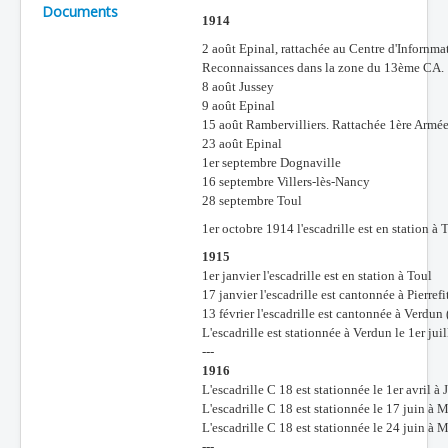
Documents
1914
Batailles
2 août Epinal, rattachée au Centre d'Infornma
Les As
Reconnaissances dans la zone du 13ème CA.
8 août Jussey
Cahiers des As
9 août Epinal
15 août Rambervilliers. Rattachée 1ère Armé
23 août Epinal
1er septembre Dognaville
16 septembre Villers-lès-Nancy
28 septembre Toul
1er octobre 1914 l'escadrille est en station à 
1915
1er janvier l'escadrille est en station à Toul
17 janvier l'escadrille est cantonnée à Pierref
13 février l'escadrille est cantonnée à Verdun
L'escadrille est stationnée à Verdun le 1er jui
---
1916
L'escadrille C 18 est stationnée le 1er avril à
L'escadrille C 18 est stationnée le 17 juin à
L'escadrille C 18 est stationnée le 24 juin à
---