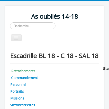
As oubliés 14-18
Rechercher
Basculer
la
navigation
Accueil
Escadrille BL 18 - C 18 - SAL 18
Chronologie
Escadrilles
Sta
Rattachements
Organisation
Commandement
Avions
Personnel
Personnels
Portraits
Missions
Formation
Victoires/Pertes
Doctrines