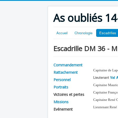
As oubliés 14
Accueil
Chronologie
Escadrilles
Escadrille DM 36 - M
Commandement
Capitaine de Lap
Rattachement
Lieutenant
Val A
Personnel
Capitaine Mauri
Portraits
Capitaine Franço
Victoires et pertes
Capitaine René C
Missions
Lieutenant René 
Evénement