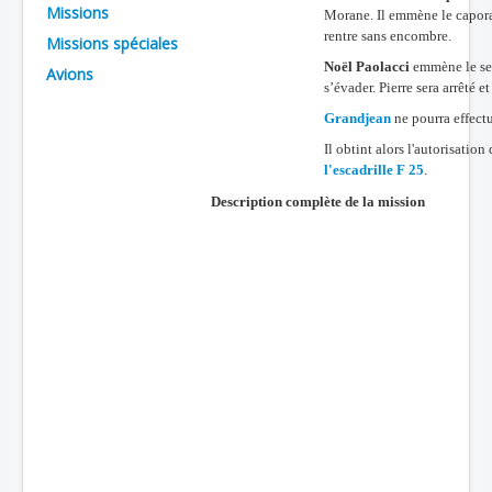
Missions
Morane. Il emmène le caporal
Batailles
rentre sans encombre.
Missions spéciales
Les As
Noël Paolacci
emmène le serg
Avions
s’évader. Pierre sera arrêté e
Cahiers des As
Grandjean
ne pourra effectu
Il obtint alors l'autorisatio
l'escadrille F 25
.
Description complète de la
mission