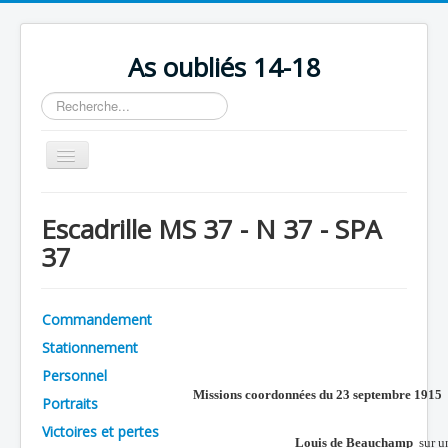
As oubliés 14-18
Rechercher
Basculer
la
navigation
Accueil
Escadrille MS 37 - N 37 - SPA
Chronologie
37
Escadrilles
Organisation
Commandement
Avions
Stationnement
Personnels
Personnel
Missions coordonnées du 23 septembre 1915
Portraits
Formation
Victoires et pertes
Doctrines
Louis de Beauchamp
sur un