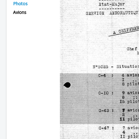
Photos
Batailles
Avions
Les As
Cahiers des As