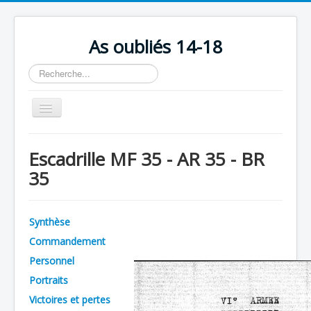
As oubliés 14-18
Rechercher
Basculer
la
navigation
Accueil
Escadrille MF 35 - AR 35 - BR
Chronologie
35
Escadrilles
Organisation
Synthèse
Avions
Commandement
Personnels
Personnel
Portraits
Formation
Victoires et pertes
Doctrines