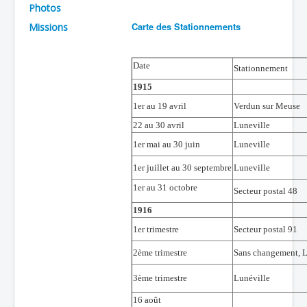
Photos
Batailles
Carte des Stationnements
Missions
Les As
Cahiers des As
Date
Stationnement
1915
1er au 19 avril
Verdun sur Meuse
22 au 30 avril
Luneville
1er mai au 30 juin
Luneville
1er juillet au 30 septembre
Luneville
1er au 31 octobre
Secteur postal 48
1916
1er trimestre
Secteur postal 91
2ème trimestre
Sans changement, L
3ème trimestre
Lunéville
16 août