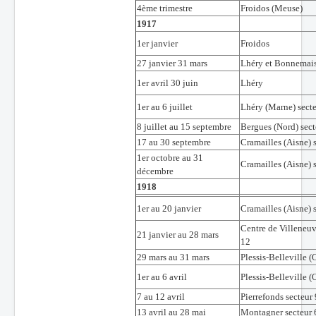
4ème trimestre
Froidos (Meuse)
1917
1er janvier
Froidos
27 janvier 31 mars
Lhéry et Bonnemai
1er avril 30 juin
Lhéry
1er au 6 juillet
Lhéry (Marne) sect
8 juillet au 15 septembre
Bergues (Nord) sect
17 au 30 septembre
Cramailles (Aisne) 
1er octobre au 31
Cramailles (Aisne) 
décembre
1918
1er au 20 janvier
Cramailles (Aisne) 
Centre de Villeneuv
21 janvier au 28 mars
12
29 mars au 31 mars
Plessis-Belleville (
1er au 6 avril
Plessis-Belleville (
7 au 12 avril
Pierrefonds secteur
13 avril au 28 mai
Montagner secteur 