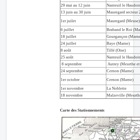
29 mai au 12 juin
Nanteuil le Haudoi
13 juin au 30 juin
Mauregard secteur 
1er juilet
Mauregard (Meuse)
6 juillet
Braband le Roi (Ma
18 juillet
Gourgançon (Marne
24 juillet
Baye (Marne)
8 août
Tillé (Oise)
25 août
Nanteuil le Haudoi
8 septembre
Autrey (Meurthe et
24 septembre
Cernon (Marne)
1er octobre
Cernon (Marne)
1er novembre
La Noblette
18 novembre
Malzeville (Meurth
Carte des Stationnements