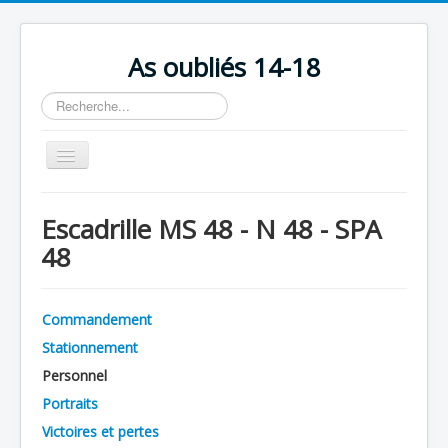
As oubliés 14-18
Rechercher
Basculer
la
navigation
Accueil
Escadrille MS 48 - N 48 - SPA
Chronologie
48
Escadrilles
Organisation
Commandement
Avions
Stationnement
Personnels
Personnel
Portraits
Formation
Victoires et pertes
Doctrines