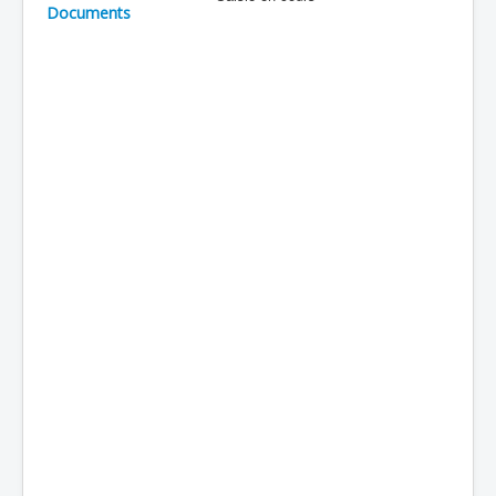
Documents
Batailles
Les As
Cahiers des As