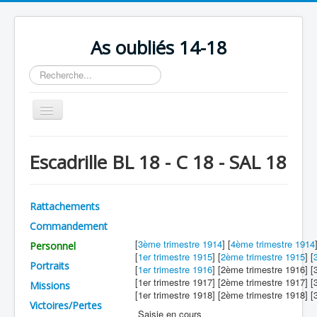
As oubliés 14-18
Rechercher
Basculer
la
navigation
Accueil
Escadrille BL 18 - C 18 - SAL 18
Chronologie
Escadrilles
Rattachements
Organisation
Commandement
Avions
[
3ème trimestre 1914
] [
4ème trimestre 1914
Personnel
[
1er trimestre 1915
] [
2ème trimestre 1915
] [
Personnels
Portraits
[
1er trimestre 1916
] [2ème trimestre 1916] 
[1er trimestre 1917] [2ème trimestre 1917] 
Missions
Formation
[1er trimestre 1918] [2ème trimestre 1918] 
Victoires/Pertes
Doctrines
Saisie en cours