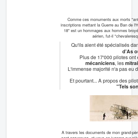
Batailles
Les As
Comme ces monuments aux morts "antimil
inscriptions mettant la Guerre au Ban de l
Cahiers des As
18" est un hommages aux hommes broyés
aérien, fut-il "chevaleresq
Qu'ils aient été spécialisés da
d'As o
Plus de 17'000 pilotes ont 
mécaniciens
, les
mitrai
L'immense majorité n'a pas eu dro
Et pourtant... A propos des pi
"Tels son
A travers les documents de mon grand-père,
sont parvenues, et vous en jugerez sur pièc